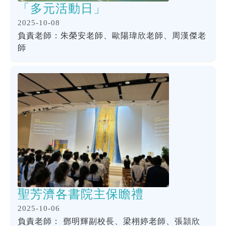
「多元活動日」
2025-10-08
負責老師：朱榮安老師、歐陽瑋欣老師、周漢傑老
師
聖芳濟各書院主保瞻禮
2025-10-06
負責老師： 鄧明輝副校長、梁栩婷老師、張頴欣