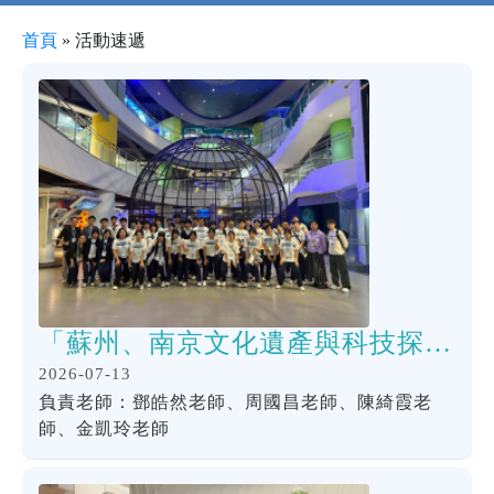
首頁
»
活動速遞
「蘇州、南京文化遺產與科技探索之旅」
2026-07-13
負責老師：鄧皓然老師、周國昌老師、陳綺霞老
師、金凱玲老師