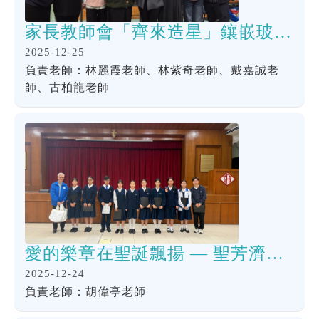
家長教師會「齊來造星」鑲嵌玻璃聖誕掛飾工作坊
2025-12-25
負責老師：林麗霞老師、林紫奇老師、戴嘉誠老
師、古柏龍老師
愛的樂章在聖誕飄揚 — 聖芳濟各書院合唱團送暖聖方濟各堂
2025-12-24
負責老師：胡偉亭老師