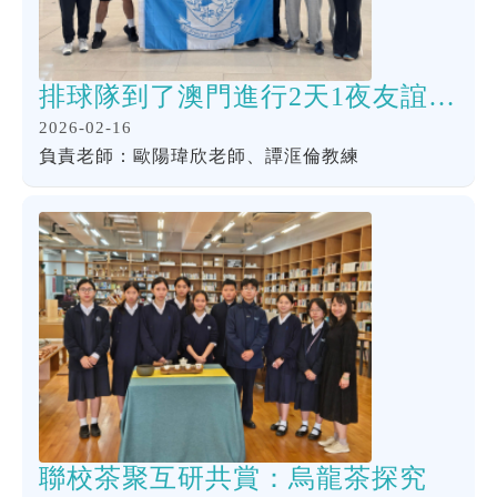
排球隊到了澳門進行2天1夜友誼賽，與澳門培正中學比賽，為全港學界精英排球比賽作好準備。
2026-02-16
負責老師：歐陽瑋欣老師、譚洭倫教練
聯校茶聚互研共賞：烏龍茶探究