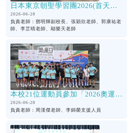
日本東京朝聖學習團2026(首天行程)
2026-06-28
負責老師：鄧明輝副校長、張穎欣老師、郭康祐老
師、李芷晴老師、鄔樂天老師
本校21位運動員參加「2026奧運日暨愛知-名古屋奧運歡樂跑」
2026-06-28
負責老師：周漢傑老師、李錦榮支援人員