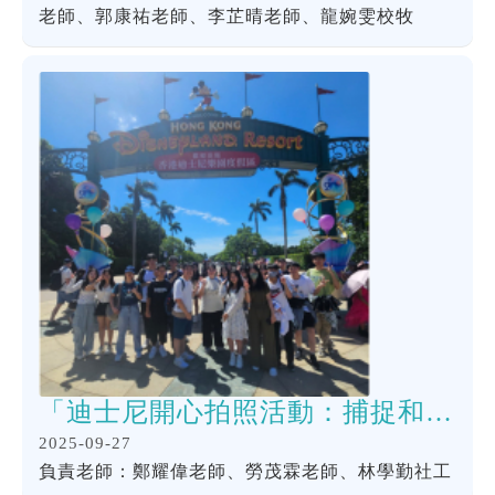
老師、郭康祐老師、李芷晴老師、龍婉雯校牧
「迪士尼開心拍照活動：捕捉和老best 的快樂時光」活動
2025-09-27
負責老師：鄭耀偉老師、勞茂霖老師、林學勤社工