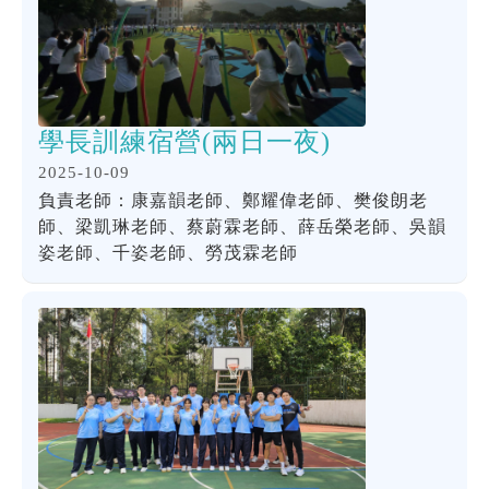
學長訓練宿營(兩日一夜)
2025-10-09
負責老師：康嘉韻老師、鄭耀偉老師、樊俊朗老
師、梁凱琳老師、蔡蔚霖老師、薛岳榮老師、吳韻
姿老師、千姿老師、勞茂霖老師