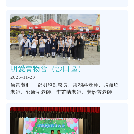
明愛賣物會（沙田區）
2025-11-23
負責老師： 鄧明輝副校長、梁栩婷老師、張頴欣
老師、郭康祐老師、李芷晴老師、黃妙芳老師