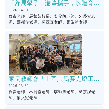
「舒展學子，港肇攜手，以體育心共成長」肇慶姊妹學校體育交流團
2026-04-01
負責老師：馬慧茹校長、樊俊朗老師、朱榮安老
師、鄭耀偉老師、勞茂霖老師、鄧皓然老師
家長教師會「土耳其馬賽克燈工作坊」
2026-03-30
負責老師：林麗霞老師、廖碩麒老師、戴嘉誠老
師、梁文冠老師