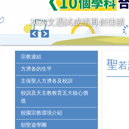
2026文憑試成績再創佳績
宗教連結
聖
若
方濟各的生平
主保聖人方濟各及校訓
校訓及天主教教育五大核心價
值
校園宗教環境介紹
朝聖遊學團