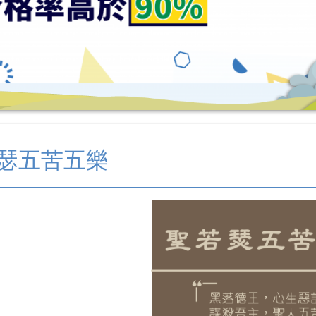
瑟五苦五樂