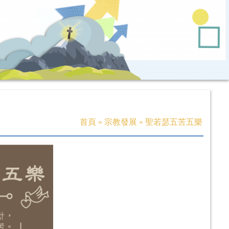
首頁
»
宗教發展
»
聖若瑟五苦五樂