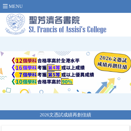
內 聯 網 登 入 >
MENU
2026文憑試成績再創佳績