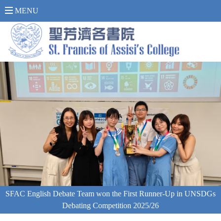
內 聯 網 登 入 >
MENU
SFAC English Debate Team won the First Runner-Up in UNSDGs
Debating Competition 2025/26