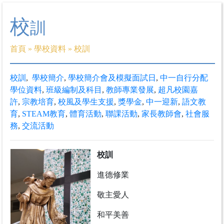
校
訓
首頁
»
學校資料
»
校訓
校訓
,
學校簡介
,
學校簡介會及模擬面試日
,
中一自行分配
學位資料
,
班級編制及科目
,
教師專業發展
,
超凡校園嘉
許
,
宗教培育
,
校風及學生支援
,
獎學金
,
中一迎新
,
語文教
育
,
STEAM教育
,
體育活動
,
聯課活動
,
家長教師會
,
社會服
務
,
交流活動
校訓
進德修業
敬主愛人
和平美善