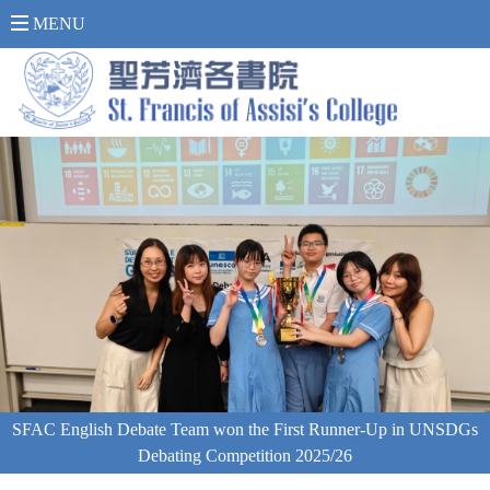
內 聯 網 登 入 >
MENU
SFAC English Debate Team won the First Runner-Up in UNSDGs
Debating Competition 2025/26