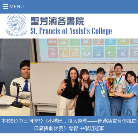
內 聯 網 登 入 >
MENU
本校5位中三同學於《小嘴巴．說大道理——普通話電台傳統節
日廣播劇比賽》奪得 中學組冠軍