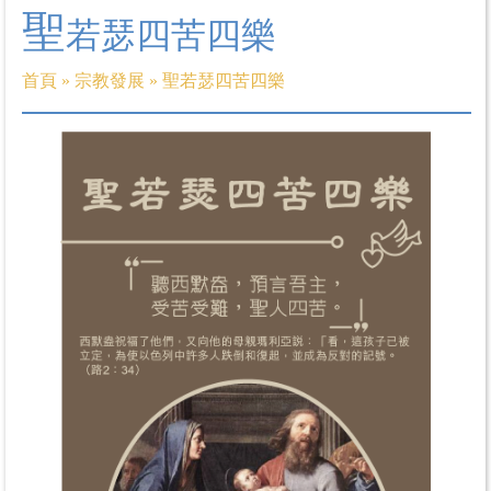
聖
若瑟四苦四樂
首頁
»
宗教發展
»
聖若瑟四苦四樂