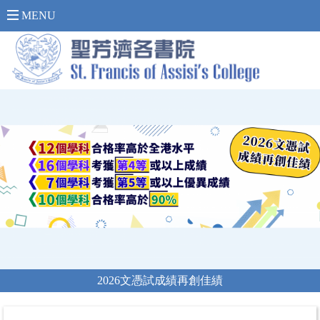
內 聯 網 登 入 >
MENU
2026文憑試成績再創佳績