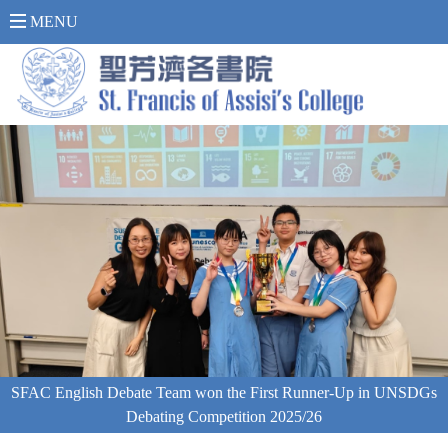
內 聯 網 登 入 >
MENU
SFAC English Debate Team won the First Runner-Up in UNSDGs
Debating Competition 2025/26