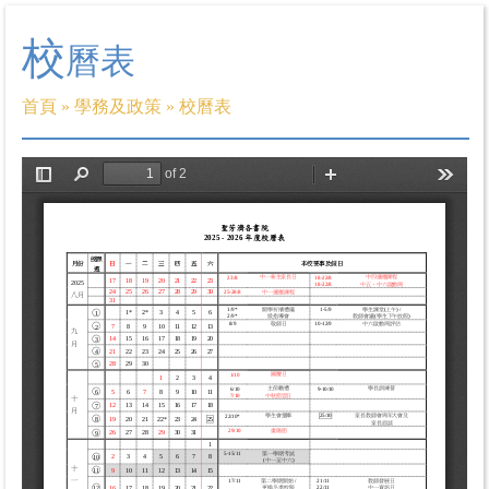
校
曆表
首頁
»
學務及政策
»
校曆表