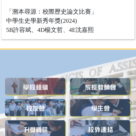
「溯本尋源：校際歷史論文比賽」
中學生史學新秀年獎(2024)
5B許容斌、4D楊文哲、4E沈嘉熙