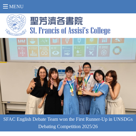
內 聯 網 登 入 >
MENU
SFAC English Debate Team won the First Runner-Up in UNSDGs
Debating Competition 2025/26