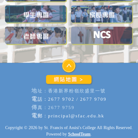
地
址：香港新界粉嶺欣盛里一號
電
話：2677 9702 / 2677 9709
傳
真：2677 9759
電
郵：
principal@sfac.edu.hk
Copyright © 2026 by St. Francis of Assisi's College All Rights Reserved.
Powered by
SchoolTeam
.