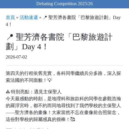
Debating Competition 2025/26
首頁
»
活動速遞
»
📍 聖芳濟各書院「巴黎旅遊計劃」Day
4！
📍 聖芳濟各書院「巴黎旅遊計
劃」Day 4！
2026-07-02
第四天的行程依舊充實，各科同學繼續兵分多路，深入探
索法國的不同面貌！💡
⛪ 特別亮點：遇見主保聖人
今天最感動的時刻，是地理科和旅款科的同學在參觀浩瀚
的羅浮宮時，都不約而同地尋找到了我們學校的主保聖人
——聖方濟各的畫像！大家當然不忘在畫像前合照留念，
這份對學校的歸屬感真的很棒！🥰