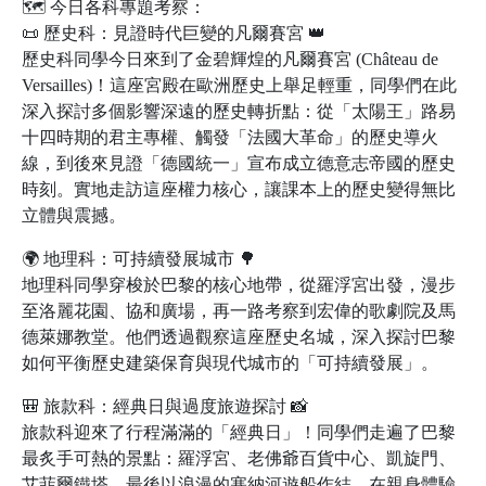
🗺️ 今日各科專題考察：
📜 歷史科：見證時代巨變的凡爾賽宮 👑
歷史科同學今日來到了金碧輝煌的凡爾賽宮 (Château de
Versailles)！這座宮殿在歐洲歷史上舉足輕重，同學們在此
深入探討多個影響深遠的歷史轉折點：從「太陽王」路易
十四時期的君主專權、觸發「法國大革命」的歷史導火
線，到後來見證「德國統一」宣布成立德意志帝國的歷史
時刻。實地走訪這座權力核心，讓課本上的歷史變得無比
立體與震撼。
🌍 地理科：可持續發展城市 🌳
地理科同學穿梭於巴黎的核心地帶，從羅浮宮出發，漫步
至洛麗花園、協和廣場，再一路考察到宏偉的歌劇院及馬
德萊娜教堂。他們透過觀察這座歷史名城，深入探討巴黎
如何平衡歷史建築保育與現代城市的「可持續發展」。
🎒 旅款科：經典日與過度旅遊探討 📸
旅款科迎來了行程滿滿的「經典日」！同學們走遍了巴黎
最炙手可熱的景點：羅浮宮、老佛爺百貨中心、凱旋門、
艾菲爾鐵塔，最後以浪漫的塞納河遊船作結。在親身體驗