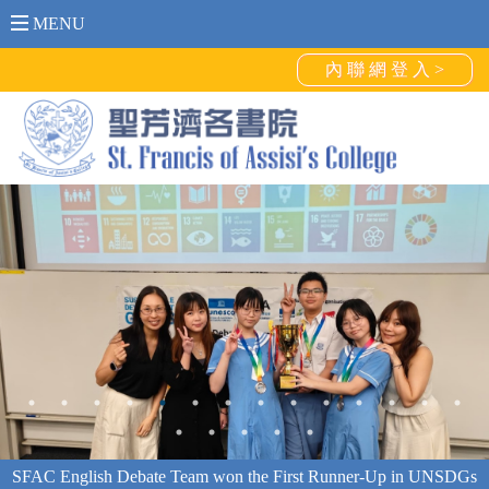
MENU
內 聯 網 登 入 >
SFAC English Debate Team won the First Runner-Up in UNSDGs