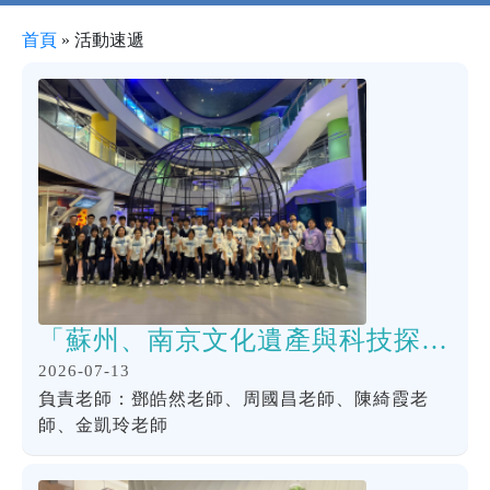
首頁
»
活動速遞
「蘇州、南京文化遺產與科技探索之旅」
2026-07-13
負責老師：鄧皓然老師、周國昌老師、陳綺霞老
師、金凱玲老師