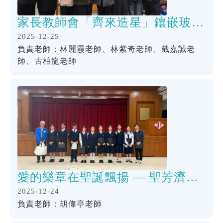
家長教師會「齊來造星」鑲嵌玻璃聖誕掛飾工作坊
2025-12-25
負責老師：林麗霞老師、林紫奇老師、戴嘉誠老
師、古柏龍老師
愛的樂章在聖誕飄揚 — 聖芳濟各書院合唱團送暖聖方濟各堂
2025-12-24
負責老師：胡偉亭老師