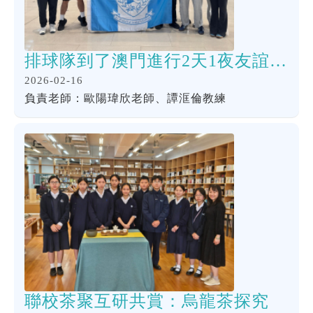
排球隊到了澳門進行2天1夜友誼賽，與澳門培正中學比賽，為全港學界精英排球比賽作好準備。
2026-02-16
負責老師：歐陽瑋欣老師、譚洭倫教練
聯校茶聚互研共賞：烏龍茶探究