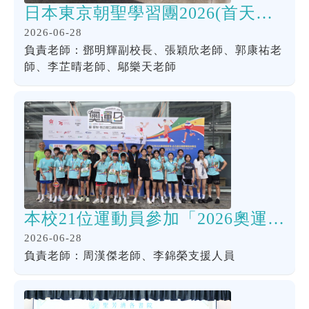
日本東京朝聖學習團2026(首天行程)
2026-06-28
負責老師：鄧明輝副校長、張穎欣老師、郭康祐老
師、李芷晴老師、鄔樂天老師
本校21位運動員參加「2026奧運日暨愛知-名古屋奧運歡樂跑」
2026-06-28
負責老師：周漢傑老師、李錦榮支援人員