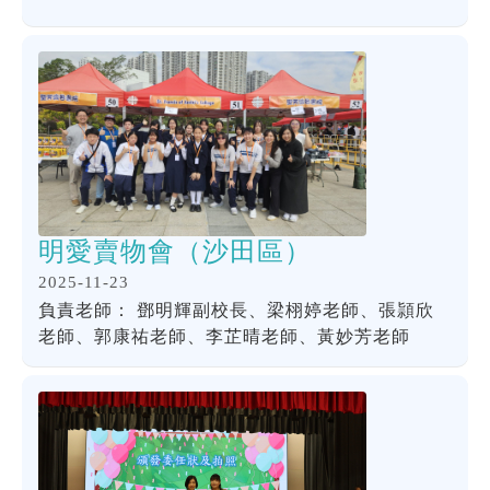
明愛賣物會（沙田區）
2025-11-23
負責老師： 鄧明輝副校長、梁栩婷老師、張頴欣
老師、郭康祐老師、李芷晴老師、黃妙芳老師