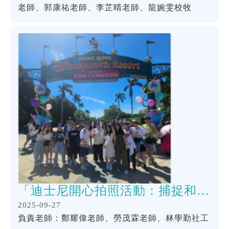
老師、郭康祐老師、李芷晴老師、龍婉雯校牧
「迪士尼開心拍照活動：捕捉和老best 的快樂時光」活動
2025-09-27
負責老師：鄭耀偉老師、勞茂霖老師、林學勤社工