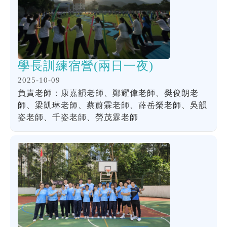
學長訓練宿營(兩日一夜)
2025-10-09
負責老師：康嘉韻老師、鄭耀偉老師、樊俊朗老
師、梁凱琳老師、蔡蔚霖老師、薛岳榮老師、吳韻
姿老師、千姿老師、勞茂霖老師