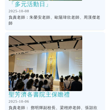
「多元活動日」
2025-10-08
負責老師：朱榮安老師、歐陽瑋欣老師、周漢傑老
師
聖芳濟各書院主保瞻禮
2025-10-06
負責老師： 鄧明輝副校長、梁栩婷老師、張頴欣