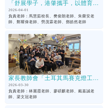
「舒展學子，港肇攜手，以體育心共成長」肇慶姊妹學校體育交流團
2026-04-01
負責老師：馬慧茹校長、樊俊朗老師、朱榮安老
師、鄭耀偉老師、勞茂霖老師、鄧皓然老師
家長教師會「土耳其馬賽克燈工作坊」
2026-03-30
負責老師：林麗霞老師、廖碩麒老師、戴嘉誠老
師、梁文冠老師