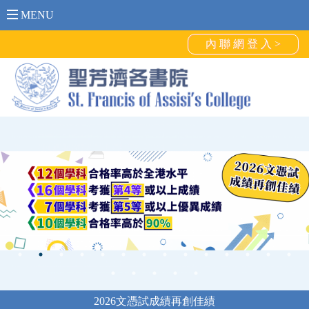
MENU
內 聯 網 登 入 >
2026文憑試成績再創佳績