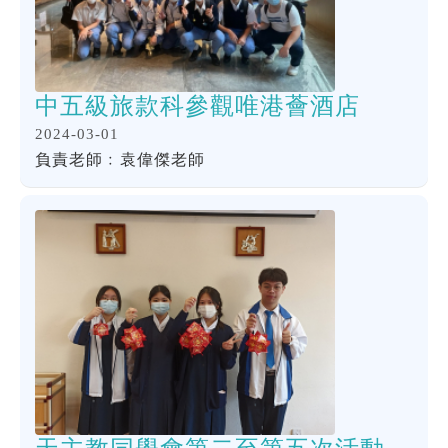
中五級旅款科參觀唯港薈酒店
2024-03-01
負責老師﹕袁偉傑老師