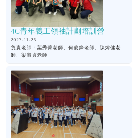
4C青年義工領袖計劃培訓營
2023-11-25
負責老師：葉秀菁老師、何俊鋒老師、陳煒健老
師、梁淑貞老師