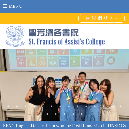
MENU
內 聯 網 登 入 >
恭賀4A 鍾兆永及6D 張燿錩分別獲頒葛量洪學界傑出運動員獎-