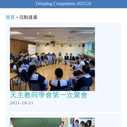
-新界地域十優運動員及單項傑出運動員(排球)
首頁
»
活動速遞
天主教同學會第一次聚會
2021-10-21