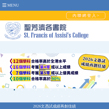
MENU
內 聯 網 登 入 >
2026文憑試成績再創佳績