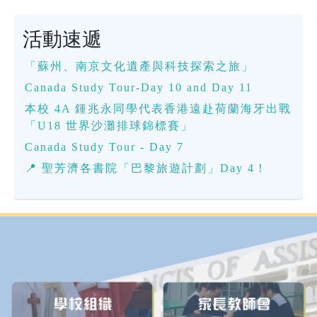
活動速遞
「蘇州、南京文化遺產與科技探索之旅」
Canada Study Tour-Day 10 and Day 11
本校 4A 鍾兆永同學代表香港遠赴荷蘭海牙出戰
「U18 世界沙灘排球錦標賽」
Canada Study Tour - Day 7
📍 聖芳濟各書院「巴黎旅遊計劃」Day 4！