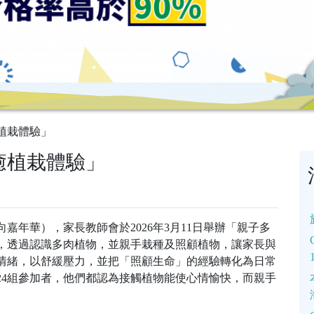
植栽體驗」
癒植栽體驗」
向嘉年華），家長教師會於2026年3月11日舉辦「親子多
，透過認識多肉植物，並親手栽種及照顧植物，讓家長與
情緒，以舒緩壓力，並把「照顧生命」的經驗轉化為日常
24組參加者，他們都認為接觸植物能使心情愉快，而親手