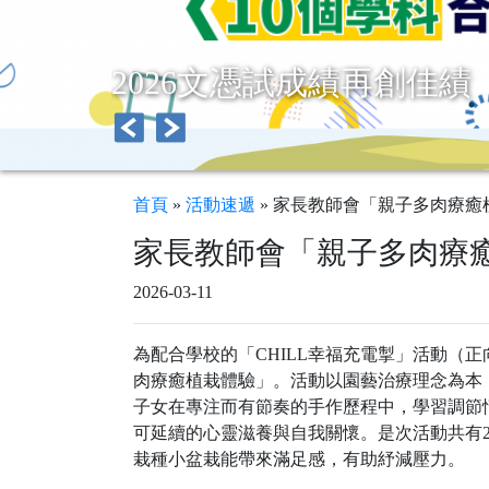
2026文憑試成績再創佳績
首頁
»
活動速遞
»
家長教師會「親子多肉療癒
家長教師會「親子多肉療
2026-03-11
為配合學校的「CHILL幸福充電掣」活動（正
肉療癒植栽體驗」。活動以園藝治療理念為本
子女在專注而有節奏的手作歷程中，學習調節
可延續的心靈滋養與自我關懷。是次活動共有
栽種小盆栽能帶來滿足感，有助紓減壓力。