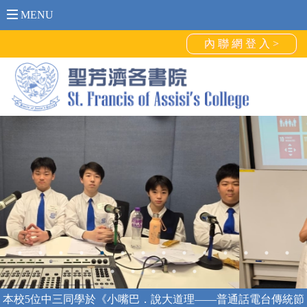
MENU
內 聯 網 登 入 >
本校5位中三同學於《小嘴巴．說大道理——普通話電台傳統節