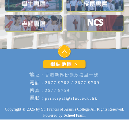
地
址：香港新界粉嶺欣盛里一號
電
話：2677 9702 / 2677 9709
傳
真：2677 9759
電
郵：
principal@sfac.edu.hk
Copyright © 2026 by St. Francis of Assisi's College All Rights Reserved.
Powered by
SchoolTeam
.