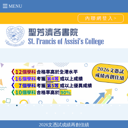
MENU
內 聯 網 登 入 >
2026文憑試成績再創佳績