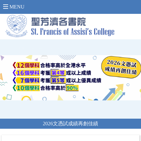
內 聯 網 登 入 >
MENU
2026文憑試成績再創佳績