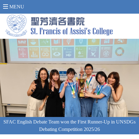
內 聯 網 登 入 >
MENU
SFAC English Debate Team won the First Runner-Up in UNSDGs
Debating Competition 2025/26