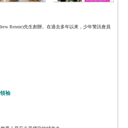
rew Rennie)先生創辦。在過去多年以來，少年警訊會員
領袖