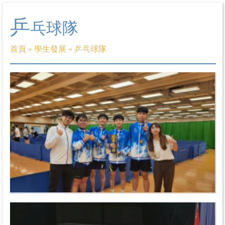
乒
乓球隊
首頁
»
學生發展
»
乒乓球隊