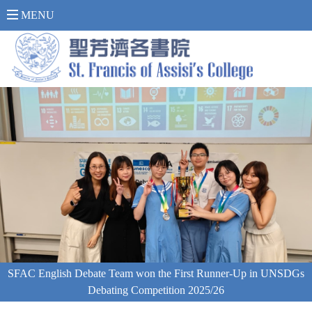
內 聯 網 登 入 >
MENU
SFAC English Debate Team won the First Runner-Up in UNSDGs
Debating Competition 2025/26