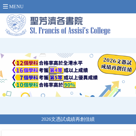
內 聯 網 登 入 >
MENU
2026文憑試成績再創佳績