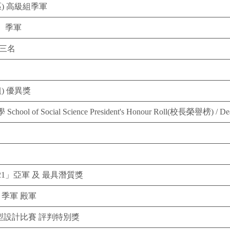
區) 高級組季軍
）季軍
第三名
) 優異獎
Social Science President's Honour Roll(校長榮譽榜) / Dea
1」亞軍 及 最具潛質獎
 季軍 殿軍
型設計比賽 評判特別獎