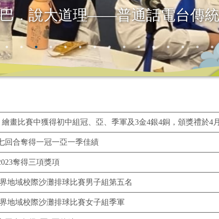
won the First Runner-Up in UNSDGs
」繪畫比賽中獲得初中組冠、亞、季軍及3金4銀4銅，頒獎禮於4
七回合奪得一冠一亞一季佳績
023奪得三項獎項
23新界地域校際沙灘排球比賽男子組第五名
23新界地域校際沙灘排球比賽女子組季軍