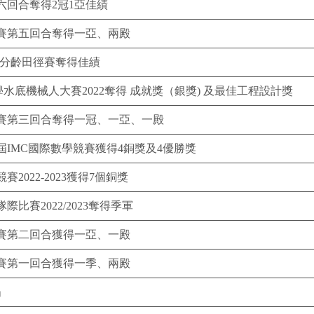
六回合奪得2冠1亞佳績
賽第五回合奪得一亞、兩殿
北區分齡田徑賽奪得佳績
水底機械人大賽2022奪得 成就獎（銀獎) 及最佳工程設計獎
賽第三回合奪得一冠、一亞、一殿
屆IMC國際數學競賽獲得4銅獎及4優勝獎
022-2023獲得7個銅獎
比賽2022/2023奪得季軍
賽第二回合獲得一亞、一殿
賽第一回合獲得一季、兩殿
」