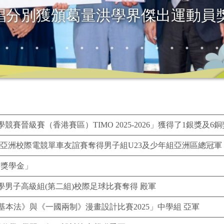
之旅
晉級賽（香港賽區）TIMO 2025-2026」獲得了1銀獎及6銅
e - VSG 亞洲校際電競單車友誼賽奪得男子組U23及少年組亞洲區總冠軍
方獎學金」
男子高級組(第二組)校際足球比賽奪得 殿軍
《基本法》與《一國兩制》漫畫設計比賽2025」中學組 亞軍