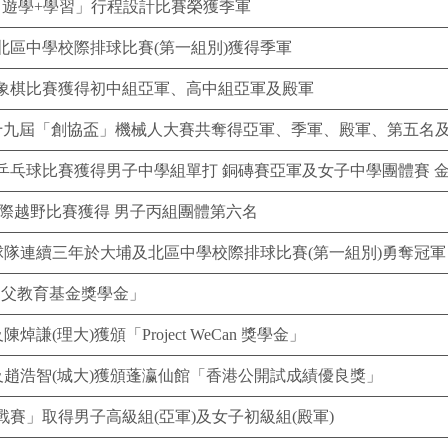
「遊學+學習」行程設計比賽榮獲季軍
北區中學校際排球比賽(第一組別)獲得季軍
象棋比賽獲得初中組亞軍、高中組亞軍及殿軍
M於第十九屆「創協盃」機械人大賽共奪得亞軍、季軍、殿軍、第五名
際乒乓球比賽獲得男子中學組單打 銅磚賽亞軍及女子中學團體賽 
際越野比賽獲得 男子丙組團體第六名
球隊連續三年於大埔及北區中學校際排球比賽(第一組別)勇奪冠軍
神父教育基金獎學金」
焯謙(理大)獲頒「Project WeCan 獎學金」
)及趙浩智(城大)獲頒蓬瀛仙館「香港公開試成績優良獎」
賽」取得男子高級組(亞軍)及女子初級組(殿軍)