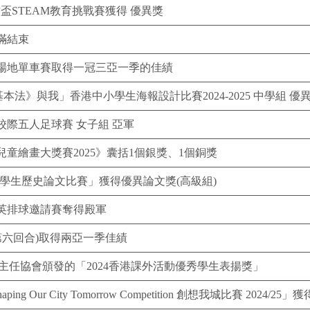
盃STEAM教育挑戰賽獲得 優異獎
滿結束
港場地單車賽取得一冠三亞一季的佳績
本法》與我」香港中小學生海報設計比賽2024-2025 中學組 優
際五人足球賽 女子組 亞軍
童繪畫大獎賽2025》囊括1個銀獎、1個銅獎
中學生歷史論文比賽」獲得優異論文獎(高級組)
英排球邀請賽奪得殿軍
第六回合)取得兩亞一季佳績
主任協會頒發的「2024香港課外活動優秀學生表揚獎」
aping Our City Tomorrow Competition 創想我城比賽 2024/25」