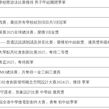
學校際游泳比賽獲得 男子甲組團體季軍
戰賽」囊括所有學校組別項目共5項冠軍
賽2025全球總決賽」榮獲3項金獎
——普通話說講朗誦及拼音比賽」榮獲初中組銀獎、優異獎和最
學點亮社會創新比賽2025」奪得二等獎
盃2025」奪得殿軍
AIMO總決賽」共奪得一金三銅三優異
O社會創新發明概念空間設計大賽2024/25」獲得 季軍
業守護者」形象設計比賽 中學組 優異獎
第十一屆全港中學微電影創作大賽」勇奪 初中組季軍