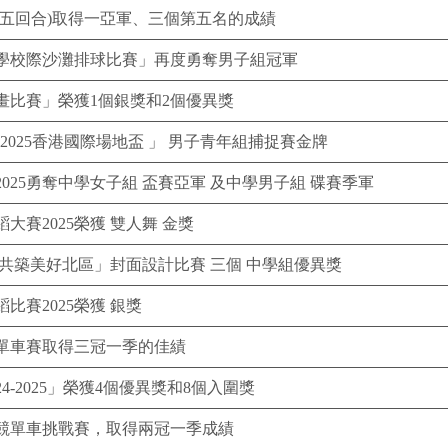
五回合)取得一亞軍、三個第五名的成績
學校際沙灘排球比賽」再度勇奪男子組冠軍
畫比賽」榮獲1個銀獎和2個優異獎
2025香港國際場地盃 」 男子青年組捕捉賽金牌
025勇奪中學女子組 盃賽亞軍 及中學男子組 碟賽季軍
賽2025榮獲 雙人舞 金獎
共築美好北區」封面設計比賽 三個 中學組優異獎
賽2025榮獲 銀獎
單車賽取得三冠一季的佳績
-2025」榮獲4個優異獎和8個入圍獎
競單車挑戰賽，取得兩冠一季成績