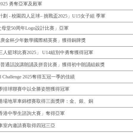
25 勇奪亞軍及殿軍
- 校園四人足球– 挑戰盃2025」U15女子組 季軍
之母堂50周年Logo設計比賽」亞軍
羅庚金杯少年數學國際精英賽」獲得銅牌獎
籃球比賽2025」 U14組別中勇奪獲得冠軍
——普通話說講朗誦及拼音比賽」獲得初中朗誦組銀獎
ool Challenge 2025奪得五冠一季的佳績
學排球聯賽中以全勝姿態獲得冠軍
港場地單車錦標賽取得三面獎牌：金、銀、銅
香港中學生諮詢大賽」奪得亞軍
車室內邀請賽取得四冠三亞