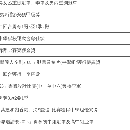
得女乙重劍冠軍、季軍及男丙重劍冠軍
校舞蹈節榮獲甲級獎
回合勇奪1冠3亞1季2殿
中學聯校運動會奪佳績
舞蹈比賽榮獲金獎
體達人企劃2023」動畫及短片(中學組)獲得優異獎
一回合獲得一季兩殿
23」書籤設計比賽(中一至中六)獲得季軍
奪3冠2亞1季
區·共建和諧香港」海報設計比賽獲得中學组優異獎
ike學界邀請賽2023」勇奪初中組冠軍及高中組亞軍