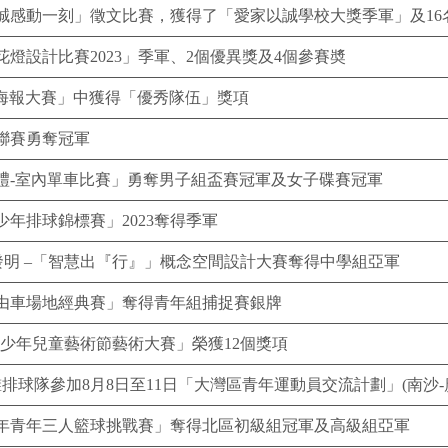
誠感動一刻」徵文比賽，獲得了「愛家以誠學校大獎季軍」及16
燈設計比賽2023」季軍、2個優異獎及4個參賽奬
學海報大賽」中獲得「優秀隊伍」獎項
聯賽勇奪冠軍
禮-室內單車比賽」勇奪男子組盃賽冠軍及女子碟賽冠軍
年排球錦標賽」2023奪得季軍
新發明 –「智慧出『行』」概念空間設計大賽奪得中學組亞軍
由車場地經典賽」奪得青年組捕捉賽銀牌
少年兒童藝術節藝術大賽」榮獲12個獎項
排球隊參加8月8日至11日「大灣區青年運動員交流計劃」(南沙-
周年青年三人籃球挑戰賽」奪得北區初級組冠軍及高級組亞軍