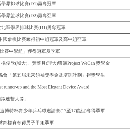
學界排球比賽(D1)勇奪冠軍
學界籃球比賽(D2)勇奪亞軍
北區學界排球比賽(D1)勇奪冠軍
中國象棋比賽奪得初中組冠軍及高中組亞軍
作比賽中學組」獲得冠軍及季軍
俊欣(城大)、黃薪月(理大)獲頒Project WeCan 獎學金
協會「第五屆未來領袖獎學金及培訓計劃」得獎學生
 runner-up and the Most Elegant Device Award
-知識連繫大獎」
港速搏特杯青少年乒乓球邀請賽(13至17歲組)奪得季軍
球錦標賽奪得男子甲組季軍