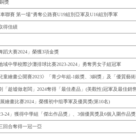
及銅獎
單車聯賽 第一場”勇奪公路賽U19組別亞軍及U16組別季軍
取得佳績
蹈大賽2024」榮獲3項金獎
中學校際沙灘排球比賽2023-2024」勇奪男女子組冠軍
童繪畫公開賽2023》「青少年組-1銀獎、3銅獎」及「優質藝術
「趁墟做老闆」2024奪得「最佳產品」(美觀性)冠軍及最佳銷
繪畫比赛2024」榮獲初中组季軍及優異獎(第10名)
23-24」獲得中學組「傑出作品獎」、3個優異獎及6個入圍作品獎
三回合奪得一冠一亞