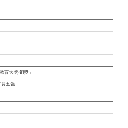
教育大獎-銅獎」
售員五強