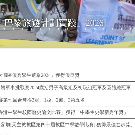
「大灣區優秀學生選舉2024」獲得優良獎
學界電競單車挑戰賽2024囊括男子高級組及初級組冠軍及團體總冠軍
第七回合奪得3冠、1亞、2殿、3第五名
香港中學生校際歷史論文比賽」獲得「中學生史學新秀年獎」
1日參加[天主教教區第四十屆教區中學數學比賽] 獲得最佳進步獎。