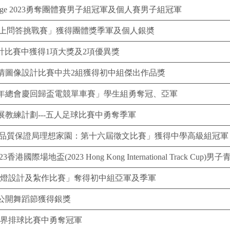
ol Challenge 2023勇奪團體賽男子組冠軍及個人賽男子組冠軍
識網上問答挑戰賽」獲得團體獎季軍及個人銀奬
計比賽中獲得1項大獎及2項優異獎
情圖像設計比賽中共2組獲得初中組傑出作品獎
年總會慶回歸盃電競單車賽」學生組勇奪冠、亞軍
教練計劃---五人足球比賽中勇奪季軍
港品質保證局理想家園：第十六屆徵文比賽」獲得中學高級組冠軍
際場地盃(2023 Hong Kong International Track C
花燈設計及紮作比賽」奪得初中組亞軍及季軍
公開舞蹈節獲得銀獎
區學界排球比賽中勇奪冠軍