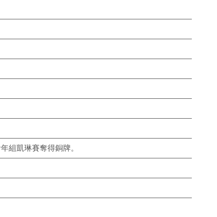
up)男子青年組凱琳賽奪得銅牌。