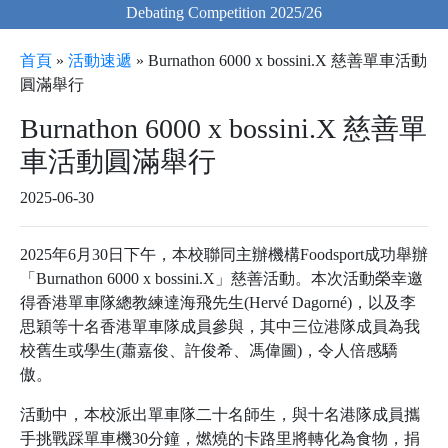
Debating Competition 2025/26
首頁
»
活動速遞
»
Burnathon 6000 x bossini.X 慈善單車活動
圓滿舉行
Burnathon 6000 x bossini.X 慈善單
車活動圓滿舉行
2025-06-30
2025年6月30日下午，本校聯同主辦機構Foodsport成功舉辦
「Burnathon 6000 x bossini.X」慈善活動。本次活動榮幸邀
得香港單車隊總教練達海飛先生(Hervé Dagorné)，以及李
思穎等十名香港單車隊成員參與，其中三位港隊成員為我
校舊生或學生(蕭嘉俊、許俊希、馮偉圖)，令人倍感驕
傲。
活動中，本校派出單車隊二十名師生，與十名港隊成員攜
手挑戰踩單車機30分鐘，燃燒的卡路里將轉化為食物，捐