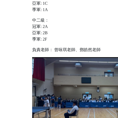
亞軍: 1C
季軍: 1A
中二級：
冠軍: 2A
亞軍: 2B
季軍: 2F
負責老師： 曾咏琪老師、鄧皓然老師