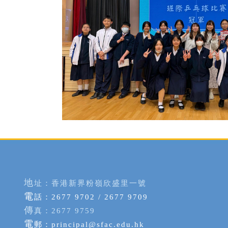
地
址：香港新界粉嶺欣盛里一號
電
話：2677 9702 / 2677 9709
傳
真：2677 9759
電
郵：
principal@sfac.edu.hk