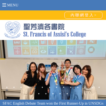
MENU
內 聯 網 登 入 >
SFAC English Debate Team won the First Runner-Up in UNSDGs