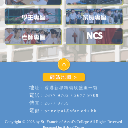
地
址：香港新界粉嶺欣盛里一號
電
話：2677 9702 / 2677 9709
傳
真：2677 9759
電
郵：
principal@sfac.edu.hk
Copyright © 2026 by St. Francis of Assisi's College All Rights Reserved.
Powered by
SchoolTeam
.