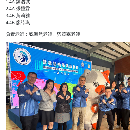
1.4A 劉浩城
2.4A 張愷霖
3.4B 黃莉雅
4.4B 廖詩琪
負責老師：魏海然老師、勞茂霖老師