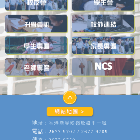
地
址：香港新界粉嶺欣盛里一號
電
話：2677 9702 / 2677 9709
傳