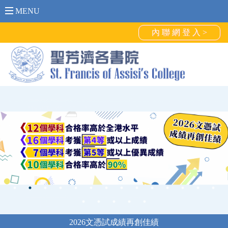
MENU
內 聯 網 登 入 >
2026文憑試成績再創佳績