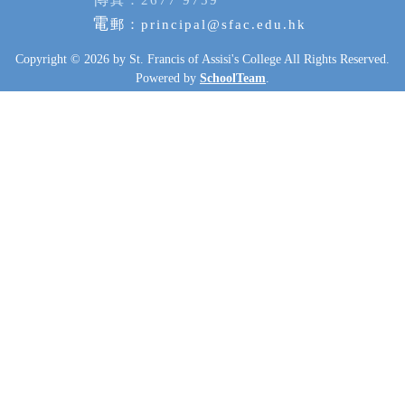
真：2677 9759
電
郵：
principal@sfac.edu.hk
Copyright © 2026 by St. Francis of Assisi's College All Rights Reserved.
Powered by
SchoolTeam
.