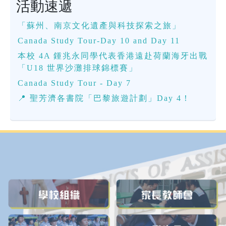
活動速遞
「蘇州、南京文化遺產與科技探索之旅」
Canada Study Tour-Day 10 and Day 11
本校 4A 鍾兆永同學代表香港遠赴荷蘭海牙出戰
「U18 世界沙灘排球錦標賽」
Canada Study Tour - Day 7
📍 聖芳濟各書院「巴黎旅遊計劃」Day 4！