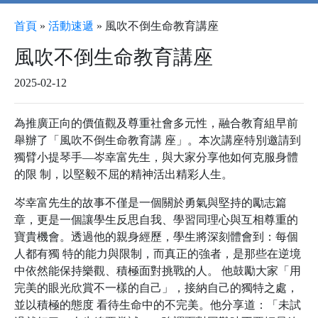
首頁
»
活動速遞
»
⾵吹不倒⽣命教育講座
⾵吹不倒⽣命教育講座
2025-02-12
為推廣正向的價值觀及尊重社會多元性，融合教育組早前
舉辦了「⾵吹不倒⽣命教育講 座」。本次講座特別邀請到
獨臂⼩提琴⼿—岑幸富先⽣，與⼤家分享他如何克服⾝體
的限 制，以堅毅不屈的精神活出精彩⼈⽣。
岑幸富先⽣的故事不僅是⼀個關於勇氣與堅持的勵志篇
章，更是⼀個讓學⽣反思⾃我、學習同理⼼與互相尊重的
寶貴機會。透過他的親⾝經歷，學⽣將深刻體會到：每個
⼈都有獨 特的能⼒與限制，⽽真正的強者，是那些在逆境
中依然能保持樂觀、積極⾯對挑戰的⼈。 他⿎勵⼤家「⽤
完美的眼光欣賞不⼀樣的⾃⼰」，接納⾃⼰的獨特之處，
並以積極的態度 看待⽣命中的不完美。他分享道：「未試