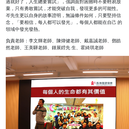
過就好了，⼈⽣總要嘗試」，強調⾯對困難時不要輕易放
棄，只有勇敢嘗試，才能突破⾃我，發現更多的可能性。
岑先⽣更以⾃⾝的故事證明，無論條件如何，只要堅持信
念，「要相信，每⼈都可以發光」，每個⼈都能在⾃⼰ 的
領域中發光發熱。
負責⽼師：李⽂輝⽼師、陳煒健⽼師、戴嘉誠⽼師、鄧皓
然⽼師、王美驊⽼師、鍾展鏜先 ⽣、霍綺琪⽼師