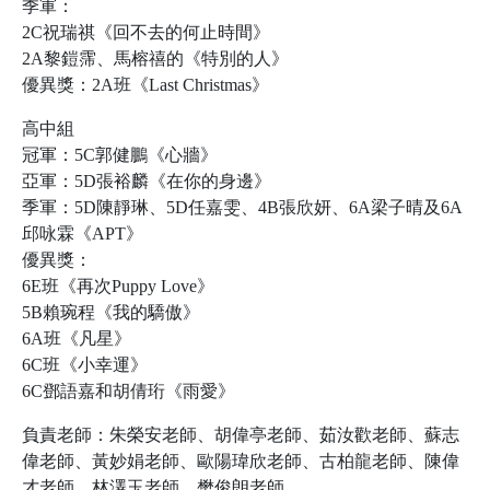
季軍：
2C祝瑞祺《回不去的何止時間》
2A黎鎧霈、馬榕禧的《特別的人》
優異獎：2A班《Last Christmas》
高中組
冠軍：5C郭健鵬《心牆》
亞軍：5D張裕麟《在你的身邊》
季軍：5D陳靜琳、5D任嘉雯、4B張欣妍、6A梁子晴及6A
邱咏霖《APT》
優異獎：
6E班《再次Puppy Love》
5B賴琬程《我的驕傲》
6A班《凡星》
6C班《小幸運》
6C鄧語嘉和胡倩珩《雨愛》
負責老師：朱榮安老師、胡偉亭老師、茹汝歡老師、蘇志
偉老師、黃妙娟老師、歐陽瑋欣老師、古柏龍老師、陳偉
才老師、林澤玉老師、樊俊朗老師