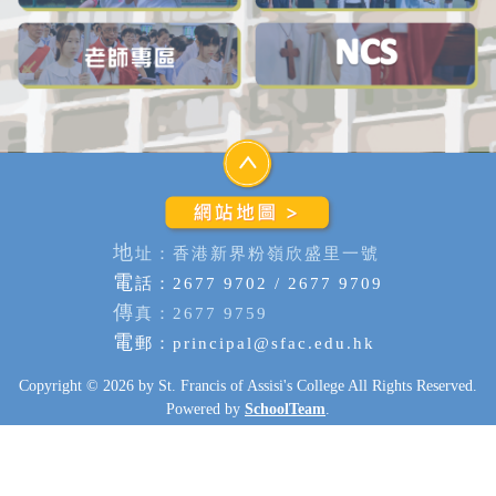
地
址：香港新界粉嶺欣盛里一號
電
話：2677 9702 / 2677 9709
傳
真：2677 9759
電
郵：
principal@sfac.edu.hk
Copyright © 2026 by St. Francis of Assisi's College All Rights Reserved.
Powered by
SchoolTeam
.