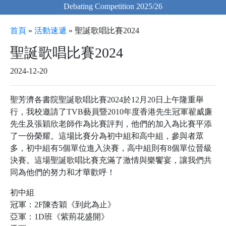
Debating Competition 2025/26
首頁
»
活動速遞
»
聖誕歌唱比賽2024
聖誕歌唱比賽2024
2024-12-20
聖芳濟各書院聖誕歌唱比賽2024於12月20日上午隆重舉
行，我校邀請了TVB藝員暨2010年度香港先生冠軍翟威廉
先生及張穎欣老師作為比賽評判，他們的加入為比賽平添
了一份榮耀。這場比賽分為初中組和高中組，參與者眾
多，初中組有5個單位進入決賽，高中組則有8個單位晉級
決賽。這場聖誕歌唱比賽充滿了激情與樂饗宴，讓我們共
同為他們的努力和才華歡呼！
初中組
冠軍：2F陳杏穎《到此為止》
亞軍：1D班《紫荊花盛開》