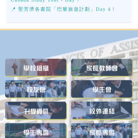
📍 聖芳濟各書院「巴黎旅遊計劃」Day 4！