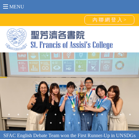
MENU
內 聯 網 登 入 >
SFAC English Debate Team won the First Runner-Up in UNSDGs