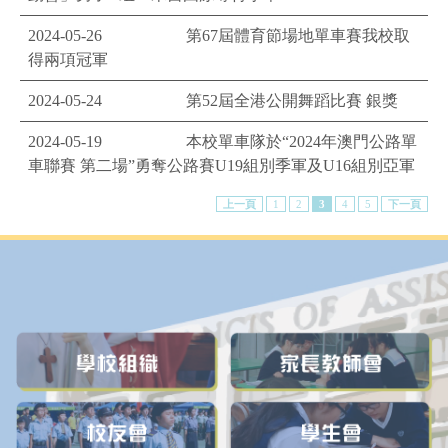
2024-05-26
第67屆體育節場地單車賽我校取
得兩項冠軍
2024-05-24
第52屆全港公開舞蹈比賽 銀獎
2024-05-19
本校單車隊於“2024年澳門公路單
車聯賽 第二場”勇奪公路賽U19組別季軍及U16組別亞軍
上一頁
1
2
3
4
5
下一頁