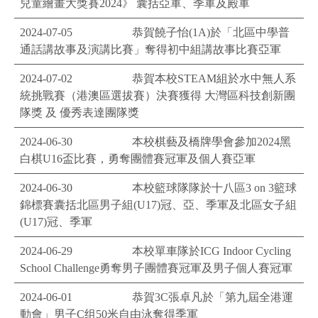
兒童繪畫大獎賽2024》 囊括亞軍、季軍及殿軍
2024-07-05
恭賀饒子怡(1A)於「北區中學普
通話講故事及演講比賽」奪得初中組講故事比賽亞軍
2024-07-02
恭賀本校STEAM組於水中無人系
統挑戰賽（港澳區選拔賽）決賽獲得 大灣區科技創新團
隊獎 及 優秀表達團隊獎
2024-06-30
本校棋藝及橋牌學會參加2024黑
白棋U16盃比賽，勇奪團體賽冠軍及個人賽亞軍
2024-06-30
本校籃球隊隊於十八區3 on 3籃球
錦標賽囊括北區男子組(U17)冠、亞、季軍及北區女子組
(U17)冠、季軍
2024-06-29
本校單車隊於ICG Indoor Cycling
School Challenge勇奪男子團體賽冠軍及男子個人賽冠軍
2024-06-01
恭賀3C張卓凡於「第九屆全港運
動會」男子C组50米自由泳奪得季軍