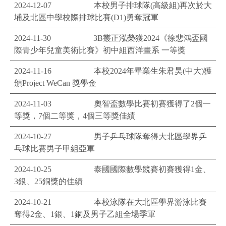
2024-12-07
本校男子排球隊(高級組)再次於大
埔及北區中學校際排球比賽(D1)勇奪冠軍
2024-11-30
3B叢正泓榮獲2024《徐悲鴻盃國
際青少年兒童美術比賽》初中組西洋畫系 一等獎
2024-11-16
本校2024年畢業生朱君昊(中大)獲
頒Project WeCan 獎學金
2024-11-03
奧智盃數學比賽初賽獲得了2個一
等獎，7個二等獎，4個三等獎佳績
2024-10-27
男子乒乓球隊奪得大北區學界乒
乓球比賽男子甲組亞軍
2024-10-25
泰國國際數學競賽初賽獲得1金、
3銀、25銅獎的佳績
2024-10-21
本校泳隊在大北區學界游泳比賽
奪得2金、1銀、1銅及男子乙組全場季軍