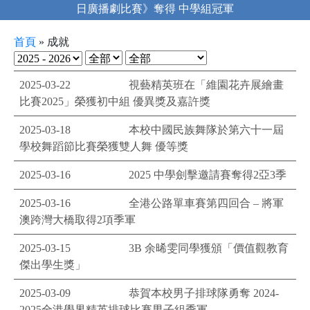
Debating Competition 2025/26
首頁
»
成就
2025-03-22
視藝精英班在「維園花卉展繪畫
比賽2025」榮獲初中組 優異獎及嘉許獎
2025-03-18
本校中國民族舞隊於第六十一屆
學校舞蹈節比賽榮獲雙人舞 優等獎
2025-03-16
2025 中學劍擊邀請賽奪得2亞3季
2025-03-16
全港公路單車賽第四回合 – 將軍
澳跨灣大橋取得2項季軍
2025-03-15
3B 余晞雯同學獲頒「價值觀教育
傑出學生獎」
2025-03-09
恭賀本校男子排球隊勇奪 2024-
2025全港學界精英排球比賽男子組季軍