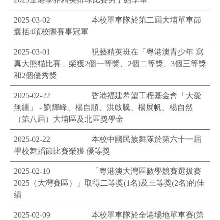
2025-03-02
本校單車隊於第二屆大埔單車節
囊括4項校際賽事冠軍
2025-03-01
視藝精英班在「粵港澳青少年 寫
真大熊貓比賽」榮獲2個一等獎、2個二等獎、3個三等獎
和2個優秀獎
2025-02-22
香港福建希望工程基金會「大愛
無疆」 - 劉輝峰、楊自順、洪啟騰、楊展帆、楊自然
（第八屆）大埔區及北區獎學金
2025-02-22
本校中國民族舞隊於第六十一屆
學校舞蹈節比賽榮獲 優等獎
2025-02-10
「粵港澳大灣區數學競賽選拔賽
2025（大灣賽區）」取得二等獎(1名)及三等獎(2名)的佳
績
2025-02-09
本校單車隊於全港場地單車賽(第