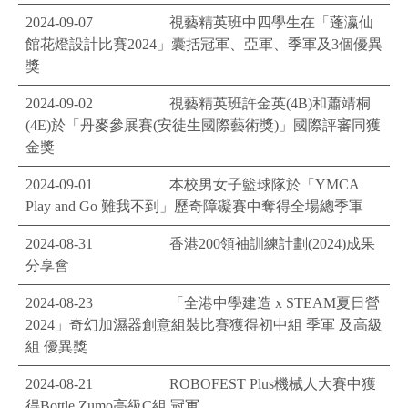
2024-09-07
視藝精英班中四學生在「蓬瀛仙
館花燈設計比賽2024」囊括冠軍、亞軍、季軍及3個優異
獎
2024-09-02
視藝精英班許金英(4B)和蕭靖桐
(4E)於「丹麥參展賽(安徒生國際藝術獎)」國際評審同獲
金獎
2024-09-01
本校男女子籃球隊於「YMCA
Play and Go 難我不到」歷奇障礙賽中奪得全場總季軍
2024-08-31
香港200領袖訓練計劃(2024)成果
分享會
2024-08-23
「全港中學建造 x STEAM夏日營
2024」奇幻加濕器創意組裝比賽獲得初中組 季軍 及高級
組 優異獎
2024-08-21
ROBOFEST Plus機械人大賽中獲
得Bottle Zumo高級C組 冠軍