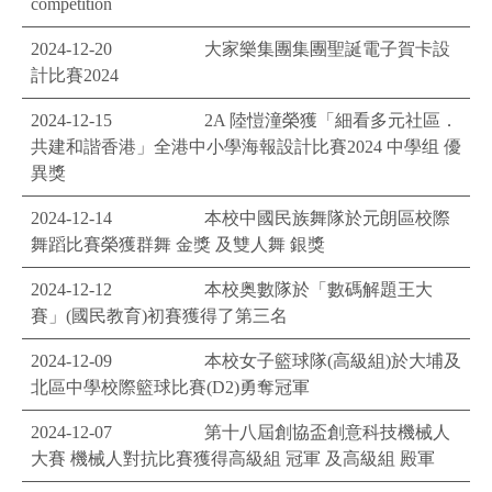
competition
2024-12-20
大家樂集團集團聖誕電子賀卡設
計比賽2024
2024-12-15
2A 陸愷潼榮獲「細看多元社區．
共建和諧香港」全港中小學海報設計比賽2024 中學组 優
異獎
2024-12-14
本校中國民族舞隊於元朗區校際
舞蹈比賽榮獲群舞 金獎 及雙人舞 銀獎
2024-12-12
本校奥數隊於「數碼解題王大
賽」(國民教育)初賽獲得了第三名
2024-12-09
本校女子籃球隊(高級組)於大埔及
北區中學校際籃球比賽(D2)勇奪冠軍
2024-12-07
第十八屆創協盃創意科技機械人
大賽 機械人對抗比賽獲得高級組 冠軍 及高級組 殿軍