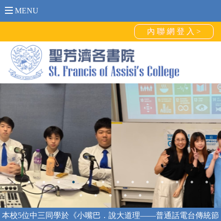
MENU
內 聯 網 登 入 >
SFAC English Debate Team won the First Runner-Up in UNSDGs