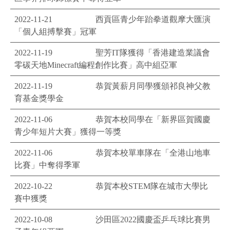
2022-11-21
西貢區青少年跆拳道觀摩大匯演
「個人組搏擊賽」冠軍
2022-11-19
聖芳IT隊獲得「香港建造業議會
零碳天地Minecraft編程創作比賽」高中組亞軍
2022-11-19
恭賀黃薪月同學獲頒祁良神父教
育基金獎學金
2022-11-06
恭賀本校同學在「新界區賀國慶
青少年短片大賽」獲得一等獎
2022-11-06
恭賀本校單車隊在「全港山地車
比賽」中奪得季軍
2022-10-22
恭賀本校STEM隊在城市大學比
賽中獲獎
2022-10-08
沙田區2022國慶盃乒乓球比賽男