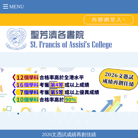
MENU
內 聯 網 登 入 >
2026文憑試成績再創佳績