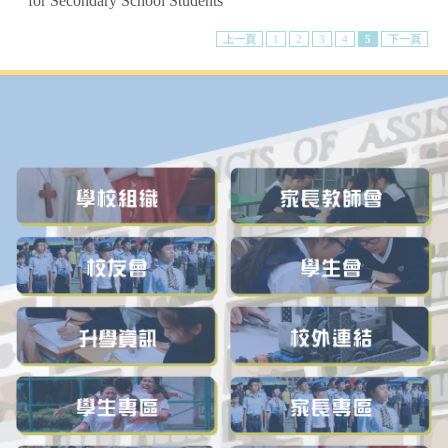
for Secondary School Students
上一頁
1
2
3
4
5
下一頁