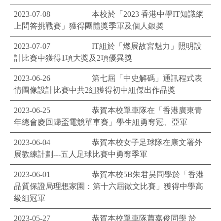
2023-07-08
本校於「2023 香港中學IT知識網
上問答挑戰賽」獲得團體獎季軍及個人銀奬
2023-07-07
IT組於「燃展故宮魅力」照明設
計比賽中獲得1項大獎及2項優異獎
2023-06-26
第七屆「中史解碼」通訊程式表
情圖像設計比賽中共2組獲得初中組傑出作品獎
2023-06-25
恭賀本校單車隊在「香港廣東青
年總會慶回歸盃電競單車賽」學生組勇奪冠、亞軍
2023-06-04
恭賀本校女子足球隊在康文署外
展教練計劃---五人足球比賽中勇奪季軍
2023-06-01
恭賀本校5B朱君昊同學於「香港
品質保證局理想家園：第十六屆徵文比賽」獲得中學高
級組冠軍
2023-05-27
恭賀本校單車隊蕭嘉俊同學 於