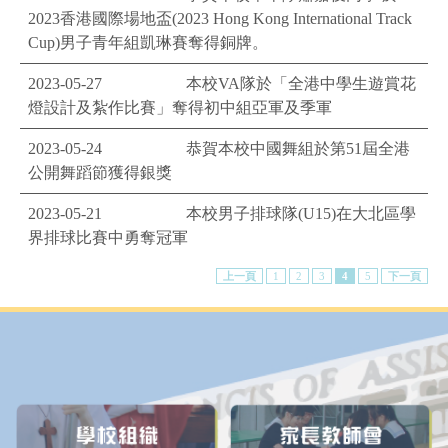
2023香港國際場地盃(2023 Hong Kong International Track
Cup)男子青年組凱琳賽奪得銅牌。
2023-05-27
本校VA隊於「全港中學生遊賞花
燈設計及紮作比賽」奪得初中組亞軍及季軍
2023-05-24
恭賀本校中國舞組於第51屆全港
公開舞蹈節獲得銀獎
2023-05-21
本校男子排球隊(U15)在大北區學
界排球比賽中勇奪冠軍
上一頁
1
2
3
4
5
下一頁