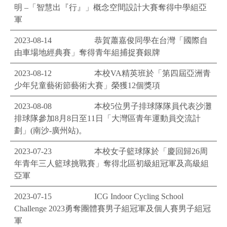
明 –「智慧出『行』」概念空間設計大賽奪得中學組亞
軍
2023-08-14
恭賀蕭嘉俊同學在台灣「國際自
由車場地經典賽」奪得青年組捕捉賽銀牌
2023-08-12
本校VA精英班於「第四屆亞洲青
少年兒童藝術節藝術大賽」榮獲12個獎項
2023-08-08
本校5位男子排球隊隊員代表沙灘
排球隊參加8月8日至11日「大灣區青年運動員交流計
劃」(南沙-廣州站)。
2023-07-23
本校女子籃球隊於「慶回歸26周
年青年三人籃球挑戰賽」奪得北區初級組冠軍及高級組
亞軍
2023-07-15
ICG Indoor Cycling School
Challenge 2023勇奪團體賽男子組冠軍及個人賽男子組冠
軍