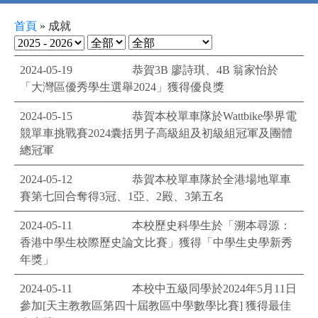
首頁
»
成就
2024-05-19
恭賀3B 廖詩琪、4B 翁家怡於
「大灣區優秀學生選舉2024」獲得優良獎
2024-05-15
恭賀本校單車隊於Wattbike學界電
競單車挑戰賽2024囊括男子高級組及初級組冠軍及團體
總冠軍
2024-05-12
恭賀本校單車隊於全港場地單車
賽第七回合奪得3冠、1亞、2殿、3第五名
2024-05-11
本校歷史科學生於「溯本尋源：
香港中學生校際歷史論文比賽」獲得「中學生史學新秀
年獎」
2024-05-11
本校中五級同學於2024年5月11日
參加[天主教教區第四十屆教區中學數學比賽] 獲得最佳