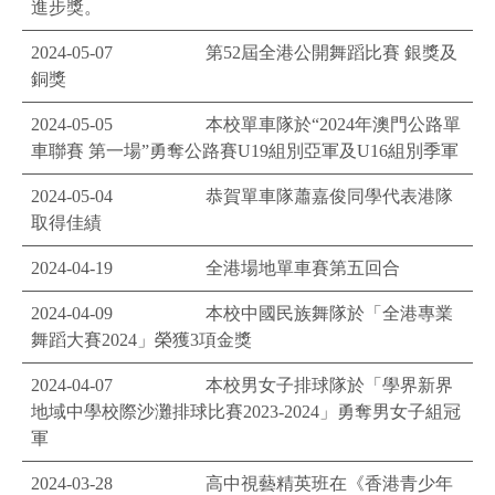
進步獎。
2024-05-07
第52屆全港公開舞蹈比賽 銀獎及
銅獎
2024-05-05
本校單車隊於“2024年澳門公路單
車聯賽 第一場”勇奪公路賽U19組別亞軍及U16組別季軍
2024-05-04
恭賀單車隊蕭嘉俊同學代表港隊
取得佳績
2024-04-19
全港場地單車賽第五回合
2024-04-09
本校中國民族舞隊於「全港專業
舞蹈大賽2024」榮獲3項金獎
2024-04-07
本校男女子排球隊於「學界新界
地域中學校際沙灘排球比賽2023-2024」勇奪男女子組冠
軍
2024-03-28
高中視藝精英班在《香港青少年