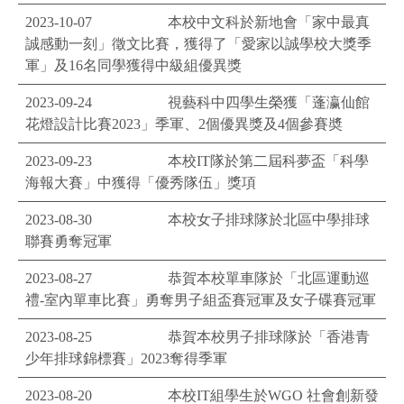
2023-10-07
本校中文科於新地會「家中最真
誠感動一刻」徵文比賽，獲得了「愛家以誠學校大獎季
軍」及16名同學獲得中級組優異獎
2023-09-24
視藝科中四學生榮獲「蓬瀛仙館
花燈設計比賽2023」季軍、2個優異獎及4個參賽奬
2023-09-23
本校IT隊於第二屆科夢盃「科學
海報大賽」中獲得「優秀隊伍」獎項
2023-08-30
本校女子排球隊於北區中學排球
聯賽勇奪冠軍
2023-08-27
恭賀本校單車隊於「北區運動巡
禮-室內單車比賽」勇奪男子組盃賽冠軍及女子碟賽冠軍
2023-08-25
恭賀本校男子排球隊於「香港青
少年排球錦標賽」2023奪得季軍
2023-08-20
本校IT組學生於WGO 社會創新發