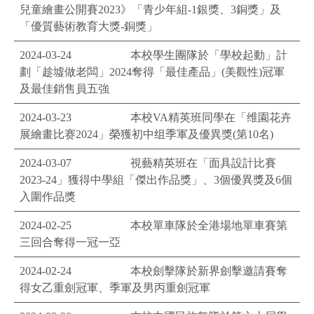
兒童繪畫公開賽2023》「青少年組-1銀獎、3銅獎」及
「優質藝術教育大獎-銅獎」
2024-03-24
本校學生團隊於「學校起動」計
劃「趁墟做老闆」2024奪得「最佳產品」(美觀性)冠軍
及最佳銷售員五強
2024-03-23
本校VA精英班同學在「维園花卉
展繪畫比赛2024」榮獲初中组季軍及優異獎(第10名)
2024-03-07
視藝精英班在「面具設計比賽
2023-24」獲得中學組「傑出作品獎」、3個優異獎及6個
入圍作品獎
2024-02-25
本校單車隊於全港場地單車賽第
三回合奪得一冠一亞
2024-02-24
本校劍擊隊於新界劍擊邀請賽奪
得女乙重劍冠軍、季軍及男丙重劍冠軍