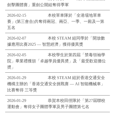
劍擊團體賽」重劍公開組奪得季軍
2026-02-15
本校單車隊於「全港場地單車
賽」(第三會合)共奪得兩冠、兩亞、一季、一殿及一第
五名
2026-02-07
本校 STEAM 組同學於「開放數
據應用比賽2025 — 智慧經濟」獲得優異獎
2026-02-05
本校學生於第四屆「禁毒領袖學
院」畢業禮獲頒「卓越學員優異奬」及「最受歡迎攤位
奬」
2026-01-29
本校 STEAM 組於香港交通安全
機構主辦的「香港交通安全挑戰賽 — AI 智能機械車」
比賽奪得 三等獎
2026-01-29
恭賀本校田徑隊於「第27屆聯校
運動會」奪得女子團體季軍及男子團體第七名