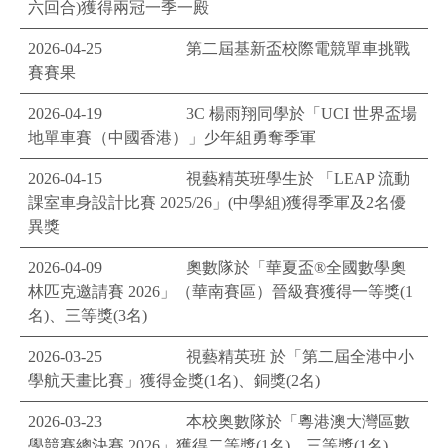
六回合)獲得兩冠一季一殿
2026-04-25
第二屆基新盃校際電競單車挑戰
賽賽果
2026-04-19
3C 楊雨翔同學於「UCI 世界盃場
地單車賽（中國香港）」少年組勇奪季軍
2026-04-15
視藝精英班學生於 「LEAP 流動
課室車身設計比賽 2025/26」(中學組)獲得季軍及2名優
異獎
2026-04-09
奧數隊於「華夏盃®️全國數學奧
林匹克邀請賽 2026」（華南賽區）晉級賽獲得一等獎(1
名)、三等獎(3名)
2026-03-25
視藝精英班 於「第二屆全港中小
學航天畫比賽」獲得金獎(1名)、銅獎(2名)
2026-03-23
本校奥數隊於「粵港澳大灣區數
學競賽總決賽 2026」獲得二等獎(1名)、三等獎(1名)