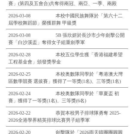
賽」(第四及五會合)共奪得兩冠、兩亞、一季、兩殿
2026-03-08
本校中國民族舞隊於「第六十二
屆學校舞蹈節」榮獲群舞 甲級獎
2026-03-08
5B 張欣妍於長沙市少年劍擊公開
賽「白沙溪盃」奪得女子組重劍季軍
2026-02-28
本校五位學生獲「香港福建希望
工程基金會」頒發獎學金
2026-02-25
本校奥數隊同學於「粵港澳大灣
區數學競賽 選拔賽」獲得了一等獎(1名)、三等獎(1名)
2026-02-24
本校奥數隊同學於「華夏盃 初
賽」獲得了一等獎(1名)、三等獎(6名)
2026-02-22
恭賀本校男子排球隊勇奪 2025-
2026全港學界精英排球比賽男子組季軍
2026-02-20
劍擊隊於「2026雨天晴團團圓圓