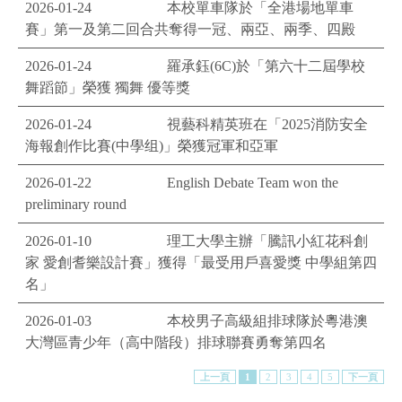
2026-01-24
本校單車隊於「全港場地單車
賽」第一及第二回合共奪得一冠、兩亞、兩季、四殿
2026-01-24
羅承鈺(6C)於「第六十二屆學校
舞蹈節」榮獲 獨舞 優等獎
2026-01-24
視藝科精英班在「2025消防安全
海報創作比賽(中學组)」榮獲冠軍和亞軍
2026-01-22
English Debate Team won the
preliminary round
2026-01-10
理工大學主辦「騰訊小紅花科創
家 愛創耆樂設計賽」獲得「最受用戶喜愛獎 中學組第四
名」
2026-01-03
本校男子高級組排球隊於粵港澳
大灣區青少年（高中階段）排球聯賽勇奪第四名
上一頁
1
2
3
4
5
下一頁