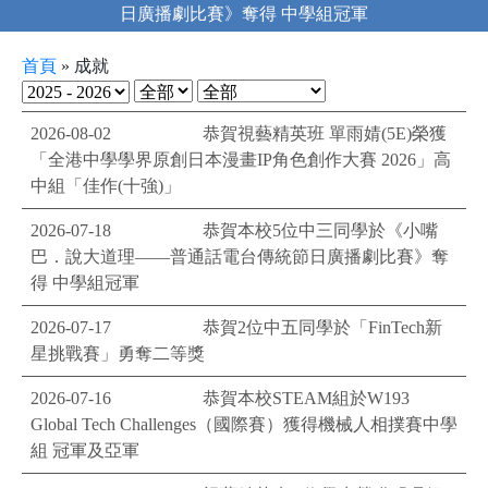
日廣播劇比賽》奪得 中學組冠軍
首頁
»
成就
2026-08-02
恭賀視藝精英班 單雨婧(5E)榮獲
「全港中學學界原創日本漫畫IP角色創作大賽 2026」高
中組「佳作(十強)」
2026-07-18
恭賀本校5位中三同學於《小嘴
巴．說大道理——普通話電台傳統節日廣播劇比賽》奪
得 中學組冠軍
2026-07-17
恭賀2位中五同學於「FinTech新
星挑戰賽」勇奪二等獎
2026-07-16
恭賀本校STEAM組於W193
Global Tech Challenges（國際賽）獲得機械人相撲賽中學
組 冠軍及亞軍