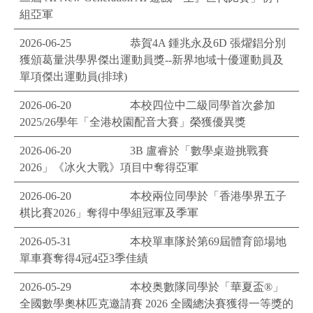
組亞軍
2026-06-25
恭賀4A 鍾兆永及6D 張燿錩分別
獲頒葛量洪學界傑出運動員獎--新界地域十優運動員及
單項傑出運動員(排球)
2026-06-20
本校四位中二級同學首次參加
2025/26學年「全港校園配音大賽」榮獲優異獎
2026-06-20
3B 盧睿於「數學桌遊挑戰賽
2026」《冰火大戰》項目中奪得亞軍
2026-06-20
本校兩位同學於「香港學界五子
棋比賽2026」奪得中學組冠軍及季軍
2026-05-31
本校單車隊於第69屆體育節場地
單車賽奪得4冠4亞3季佳績
2026-05-29
本校奥數隊同學於「華夏盃®」
全國數學奧林匹克邀請賽 2026 全國總決賽獲得一等獎的