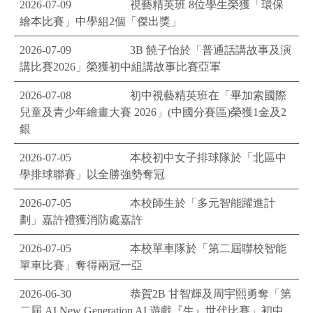
2026-07-09
視藝精英班 8位學生榮獲「環保
繪本比賽」中學組2個「傑出獎」
2026-07-09
3B 饒子怡於「普通話講故事及演
講比賽2026」榮獲初中組講故事比賽亞軍
2026-07-08
初中視藝精英班在「畢加索國際
兒童及青少年繪畫大賽 2026」(中國分賽區)榮獲1金及2
銀
2026-07-05
本校初中女子排球隊於「北區中
學排球聯賽」以全勝強勢奪冠
2026-07-05
本校師生於「多元智能躍進計
劃」嘉許禮獲消防處嘉許
2026-07-05
本校單車隊於「第二屆聯校智能
單車比賽」奪得兩冠一亞
2026-06-30
恭賀2B 甘智輝及周宇熙勇奪「第
二屆 AI New Generation AI 遊戲『生』世代比賽」初中