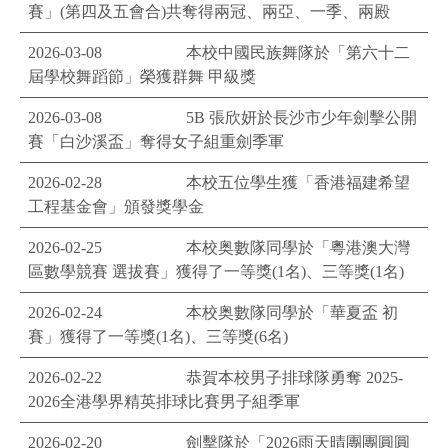
賽」(第四及五會合)共奪得兩冠、兩亞、一季、兩殿
2026-03-08
本校中國民族舞隊於「第六十二
屆學校舞蹈節」榮獲群舞 甲級獎
2026-03-08
5B 張欣妍於長沙市少年劍擊公開
賽「白沙溪盃」奪得女子組重劍季軍
2026-02-28
本校五位學生獲「香港福建希望
工程基金會」頒發獎學金
2026-02-25
本校奥數隊同學於「粵港澳大灣
區數學競賽 選拔賽」獲得了一等獎(1名)、三等獎(1名)
2026-02-24
本校奥數隊同學於「華夏盃 初
賽」獲得了一等獎(1名)、三等獎(6名)
2026-02-22
恭賀本校男子排球隊勇奪 2025-
2026全港學界精英排球比賽男子組季軍
2026-02-20
劍擊隊於「2026雨天晴團團圓圓