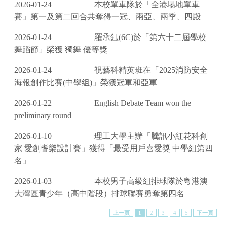
2026-01-24
本校單車隊於「全港場地單車
賽」第一及第二回合共奪得一冠、兩亞、兩季、四殿
2026-01-24
羅承鈺(6C)於「第六十二屆學校
舞蹈節」榮獲 獨舞 優等獎
2026-01-24
視藝科精英班在「2025消防安全
海報創作比賽(中學组)」榮獲冠軍和亞軍
2026-01-22
English Debate Team won the
preliminary round
2026-01-10
理工大學主辦「騰訊小紅花科創
家 愛創耆樂設計賽」獲得「最受用戶喜愛獎 中學組第四
名」
2026-01-03
本校男子高級組排球隊於粵港澳
大灣區青少年（高中階段）排球聯賽勇奪第四名
上一頁
1
2
3
4
5
下一頁