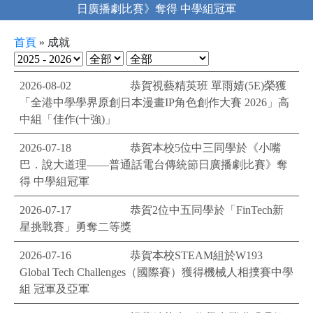
日廣播劇比賽》奪得 中學組冠軍
首頁
»
成就
2026-08-02
恭賀視藝精英班 單雨婧(5E)榮獲
「全港中學學界原創日本漫畫IP角色創作大賽 2026」高
中組「佳作(十強)」
2026-07-18
恭賀本校5位中三同學於《小嘴
巴．說大道理——普通話電台傳統節日廣播劇比賽》奪
得 中學組冠軍
2026-07-17
恭賀2位中五同學於「FinTech新
星挑戰賽」勇奪二等獎
2026-07-16
恭賀本校STEAM組於W193
Global Tech Challenges（國際賽）獲得機械人相撲賽中學
組 冠軍及亞軍