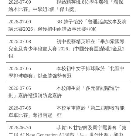
2026-07-09
視藝精英班 8位學生榮獲「環保
繪本比賽」中學組2個「傑出獎」
2026-07-09
3B 饒子怡於「普通話講故事及演
講比賽2026」榮獲初中組講故事比賽亞軍
2026-07-08
初中視藝精英班在「畢加索國際
兒童及青少年繪畫大賽 2026」(中國分賽區)榮獲1金及2
銀
2026-07-05
本校初中女子排球隊於「北區中
學排球聯賽」以全勝強勢奪冠
2026-07-05
本校師生於「多元智能躍進計
劃」嘉許禮獲消防處嘉許
2026-07-05
本校單車隊於「第二屆聯校智能
單車比賽」奪得兩冠一亞
2026-06-30
恭賀2B 甘智輝及周宇熙勇奪「第
二屆 AI New Generation AI 遊戲『生』世代比賽」初中