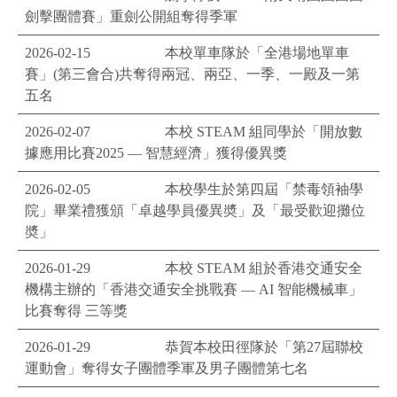
劍擊團體賽」重劍公開組奪得季軍
2026-02-15
本校單車隊於「全港場地單車
賽」(第三會合)共奪得兩冠、兩亞、一季、一殿及一第
五名
2026-02-07
本校 STEAM 組同學於「開放數
據應用比賽2025 — 智慧經濟」獲得優異獎
2026-02-05
本校學生於第四屆「禁毒領袖學
院」畢業禮獲頒「卓越學員優異奬」及「最受歡迎攤位
奬」
2026-01-29
本校 STEAM 組於香港交通安全
機構主辦的「香港交通安全挑戰賽 — AI 智能機械車」
比賽奪得 三等獎
2026-01-29
恭賀本校田徑隊於「第27屆聯校
運動會」奪得女子團體季軍及男子團體第七名