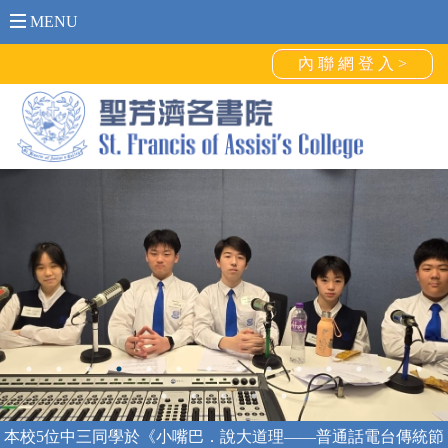
MENU
內 聯 網 登 入 >
本校5位中三同學於《小嘴巴．說大道理——普通話電台傳統節