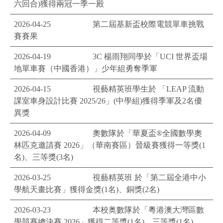
六回合)獲得兩冠一季一殿
2026-04-25
第二屆基新盃校際電競單車挑戰
賽賽果
2026-04-19
3C 楊雨翔同學於「UCI 世界盃場
地單車賽（中國香港）」少年組勇奪季軍
2026-04-15
視藝精英班學生於 「LEAP 流動
課室車身設計比賽 2025/26」(中學組)獲得季軍及2名優
異獎
2026-04-09
奧數隊於「華夏盃®️全國數學奧
林匹克邀請賽 2026」（華南賽區）晉級賽獲得一等獎(1
名)、三等獎(3名)
2026-03-25
視藝精英班 於「第二屆全港中小
學航天畫比賽」獲得金獎(1名)、銅獎(2名)
2026-03-23
本校奥數隊於「粵港澳大灣區數
學競賽總決賽 2026」獲得二等獎(1名)、三等獎(1名)