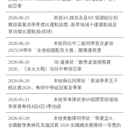
組亞軍
2026-06-25
恭賀4A 鍾兆永及6D 張燿錩分別
獲頒葛量洪學界傑出運動員獎--新界地域十優運動員及
單項傑出運動員(排球)
2026-06-20
本校四位中二級同學首次參加
2025/26學年「全港校園配音大賽」榮獲優異獎
2026-06-20
3B 盧睿於「數學桌遊挑戰賽
2026」《冰火大戰》項目中奪得亞軍
2026-06-20
本校兩位同學於「香港學界五子
棋比賽2026」奪得中學組冠軍及季軍
2026-05-31
本校單車隊於第69屆體育節場地
單車賽奪得4冠4亞3季佳績
2026-05-29
本校奥數隊同學於「華夏盃®」
全國數學奧林匹克邀請賽 2026 全國總決賽獲得一等獎的