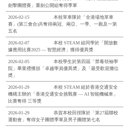
劍擊團體賽」重劍公開組奪得季軍
2026-02-15
本校單車隊於「全港場地單車
賽」(第三會合)共奪得兩冠、兩亞、一季、一殿及一第
五名
2026-02-07
本校 STEAM 組同學於「開放數
據應用比賽2025 — 智慧經濟」獲得優異獎
2026-02-05
本校學生於第四屆「禁毒領袖學
院」畢業禮獲頒「卓越學員優異奬」及「最受歡迎攤位
奬」
2026-01-29
本校 STEAM 組於香港交通安全
機構主辦的「香港交通安全挑戰賽 — AI 智能機械車」
比賽奪得 三等獎
2026-01-29
恭賀本校田徑隊於「第27屆聯校
運動會」奪得女子團體季軍及男子團體第七名