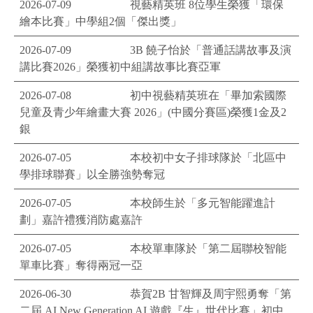
2026-07-09
視藝精英班 8位學生榮獲「環保
繪本比賽」中學組2個「傑出獎」
2026-07-09
3B 饒子怡於「普通話講故事及演
講比賽2026」榮獲初中組講故事比賽亞軍
2026-07-08
初中視藝精英班在「畢加索國際
兒童及青少年繪畫大賽 2026」(中國分賽區)榮獲1金及2
銀
2026-07-05
本校初中女子排球隊於「北區中
學排球聯賽」以全勝強勢奪冠
2026-07-05
本校師生於「多元智能躍進計
劃」嘉許禮獲消防處嘉許
2026-07-05
本校單車隊於「第二屆聯校智能
單車比賽」奪得兩冠一亞
2026-06-30
恭賀2B 甘智輝及周宇熙勇奪「第
二屆 AI New Generation AI 遊戲『生』世代比賽」初中