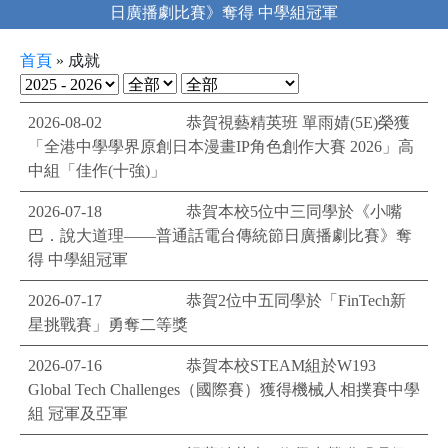
Debating Competition 2025/26
首頁
»
成就
2026-08-02
恭賀視藝精英班 單雨婧(5E)榮獲
「全港中學學界原創日本漫畫IP角色創作大賽 2026」高
中組「佳作(十強)」
2026-07-18
恭賀本校5位中三同學於《小嘴
巴．說大道理——普通話電台傳統節日廣播劇比賽》奪
得 中學組冠軍
2026-07-17
恭賀2位中五同學於「FinTech新
星挑戰賽」勇奪二等獎
2026-07-16
恭賀本校STEAM組於W193
Global Tech Challenges（國際賽）獲得機械人相撲賽中學
組 冠軍及亞軍