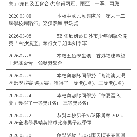
賽」(第四及五會合)共奪得兩冠、兩亞、一季、兩殿
2026-03-08
本校中國民族舞隊於「第六十二
屆學校舞蹈節」榮獲群舞 甲級獎
2026-03-08
5B 張欣妍於長沙市少年劍擊公開
賽「白沙溪盃」奪得女子組重劍季軍
2026-02-28
本校五位學生獲「香港福建希望
工程基金會」頒發獎學金
2026-02-25
本校奥數隊同學於「粵港澳大灣
區數學競賽 選拔賽」獲得了一等獎(1名)、三等獎(1名)
2026-02-24
本校奥數隊同學於「華夏盃 初
賽」獲得了一等獎(1名)、三等獎(6名)
2026-02-22
恭賀本校男子排球隊勇奪 2025-
2026全港學界精英排球比賽男子組季軍
2026-02-20
劍擊隊於「2026雨天晴團團圓圓