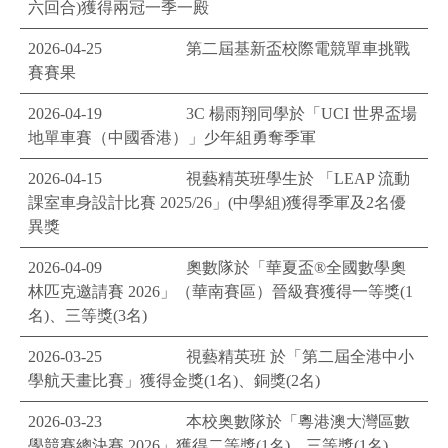
六回合)獲得兩冠一季一殿
2026-04-25
第二屆基新盃校際電競單車挑戰
賽賽果
2026-04-19
3C 楊雨翔同學於「UCI 世界盃場
地單車賽（中國香港）」少年組勇奪季軍
2026-04-15
視藝精英班學生於 「LEAP 流動
課室車身設計比賽 2025/26」(中學組)獲得季軍及2名優
異獎
2026-04-09
奧數隊於「華夏盃®️全國數學奧
林匹克邀請賽 2026」（華南賽區）晉級賽獲得一等獎(1
名)、三等獎(3名)
2026-03-25
視藝精英班 於「第二屆全港中小
學航天畫比賽」獲得金獎(1名)、銅獎(2名)
2026-03-23
本校奥數隊於「粵港澳大灣區數
學競賽總決賽 2026」獲得二等獎(1名)、三等獎(1名)