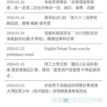
2026-01-24
本校單車隊於「全港場地單車
賽」第一及第二回合共奪得一冠、兩亞、兩季、四殿
2026-01-24
羅承鈺(6C)於「第六十二屆學校
舞蹈節」榮獲 獨舞 優等獎
2026-01-24
視藝科精英班在「2025消防安全
海報創作比賽(中學组)」榮獲冠軍和亞軍
2026-01-22
English Debate Team won the
preliminary round
2026-01-10
理工大學主辦「騰訊小紅花科創
家 愛創耆樂設計賽」獲得「最受用戶喜愛獎 中學組第四
名」
2026-01-03
本校男子高級組排球隊於粵港澳
大灣區青少年（高中階段）排球聯賽勇奪第四名
上一頁
1
2
3
4
5
下一頁