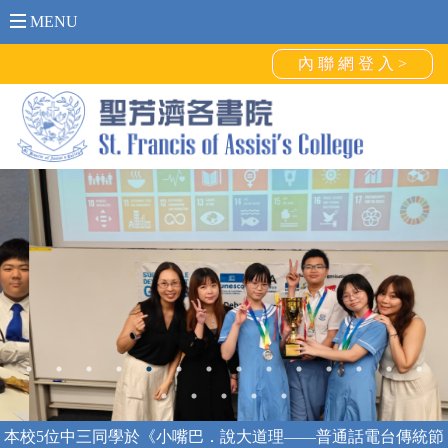
MENU
內 聯 網 登 入 >
SFAC English Debate Team won the First Runner-Up in UNSDGs