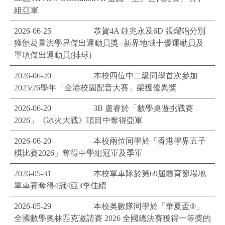
組亞軍
2026-06-25
恭賀4A 鍾兆永及6D 張燿錩分別
獲頒葛量洪學界傑出運動員獎--新界地域十優運動員及
單項傑出運動員(排球)
2026-06-20
本校四位中二級同學首次參加
2025/26學年「全港校園配音大賽」榮獲優異獎
2026-06-20
3B 盧睿於「數學桌遊挑戰賽
2026」《冰火大戰》項目中奪得亞軍
2026-06-20
本校兩位同學於「香港學界五子
棋比賽2026」奪得中學組冠軍及季軍
2026-05-31
本校單車隊於第69屆體育節場地
單車賽奪得4冠4亞3季佳績
2026-05-29
本校奥數隊同學於「華夏盃®」
全國數學奧林匹克邀請賽 2026 全國總決賽獲得一等獎的