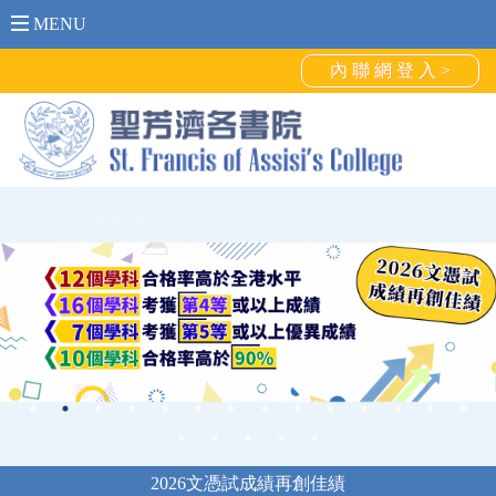
MENU
內 聯 網 登 入 >
2026文憑試成績再創佳績