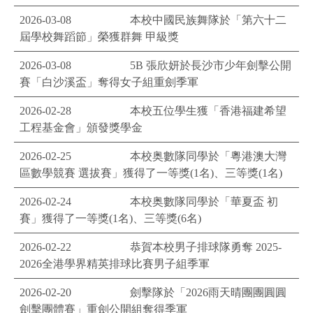
2026-03-08
本校中國民族舞隊於「第六十二
屆學校舞蹈節」榮獲群舞 甲級獎
2026-03-08
5B 張欣妍於長沙市少年劍擊公開
賽「白沙溪盃」奪得女子組重劍季軍
2026-02-28
本校五位學生獲「香港福建希望
工程基金會」頒發獎學金
2026-02-25
本校奥數隊同學於「粵港澳大灣
區數學競賽 選拔賽」獲得了一等獎(1名)、三等獎(1名)
2026-02-24
本校奥數隊同學於「華夏盃 初
賽」獲得了一等獎(1名)、三等獎(6名)
2026-02-22
恭賀本校男子排球隊勇奪 2025-
2026全港學界精英排球比賽男子組季軍
2026-02-20
劍擊隊於「2026雨天晴團團圓圓
劍擊團體賽」重劍公開組奪得季軍