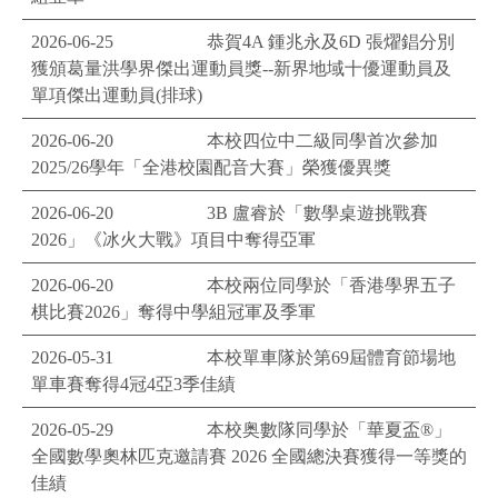
2026-06-25
恭賀4A 鍾兆永及6D 張燿錩分別
獲頒葛量洪學界傑出運動員獎--新界地域十優運動員及
單項傑出運動員(排球)
2026-06-20
本校四位中二級同學首次參加
2025/26學年「全港校園配音大賽」榮獲優異獎
2026-06-20
3B 盧睿於「數學桌遊挑戰賽
2026」《冰火大戰》項目中奪得亞軍
2026-06-20
本校兩位同學於「香港學界五子
棋比賽2026」奪得中學組冠軍及季軍
2026-05-31
本校單車隊於第69屆體育節場地
單車賽奪得4冠4亞3季佳績
2026-05-29
本校奥數隊同學於「華夏盃®」
全國數學奧林匹克邀請賽 2026 全國總決賽獲得一等獎的
佳績