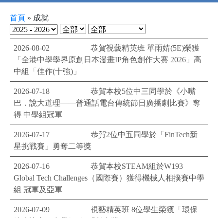
首頁
»
成就
2026-08-02
恭賀視藝精英班 單雨婧(5E)榮獲
「全港中學學界原創日本漫畫IP角色創作大賽 2026」高
中組「佳作(十強)」
2026-07-18
恭賀本校5位中三同學於《小嘴
巴．說大道理——普通話電台傳統節日廣播劇比賽》奪
得 中學組冠軍
2026-07-17
恭賀2位中五同學於「FinTech新
星挑戰賽」勇奪二等獎
2026-07-16
恭賀本校STEAM組於W193
Global Tech Challenges（國際賽）獲得機械人相撲賽中學
組 冠軍及亞軍
2026-07-09
視藝精英班 8位學生榮獲「環保