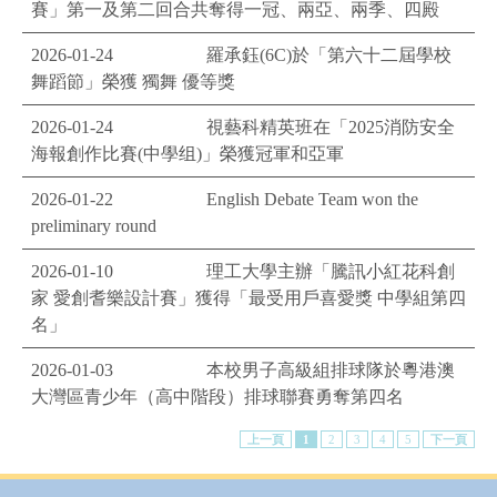
賽」第一及第二回合共奪得一冠、兩亞、兩季、四殿
2026-01-24
羅承鈺(6C)於「第六十二屆學校
舞蹈節」榮獲 獨舞 優等獎
2026-01-24
視藝科精英班在「2025消防安全
海報創作比賽(中學组)」榮獲冠軍和亞軍
2026-01-22
English Debate Team won the
preliminary round
2026-01-10
理工大學主辦「騰訊小紅花科創
家 愛創耆樂設計賽」獲得「最受用戶喜愛獎 中學組第四
名」
2026-01-03
本校男子高級組排球隊於粵港澳
大灣區青少年（高中階段）排球聯賽勇奪第四名
上一頁
1
2
3
4
5
下一頁