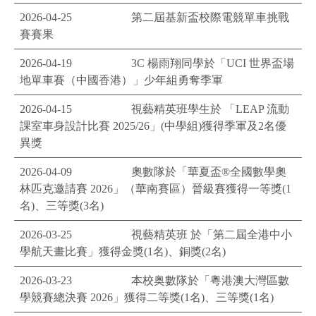
2026-04-25
第二屆基新盃校際電競單車挑戰
賽賽果
2026-04-19
3C 楊雨翔同學於「UCI 世界盃場
地單車賽（中國香港）」少年組勇奪季軍
2026-04-15
視藝精英班學生於 「LEAP 流動
課室車身設計比賽 2025/26」(中學組)獲得季軍及2名優
異獎
2026-04-09
奧數隊於「華夏盃®️全國數學奧
林匹克邀請賽 2026」（華南賽區）晉級賽獲得一等獎(1
名)、三等獎(3名)
2026-03-25
視藝精英班 於「第二屆全港中小
學航天畫比賽」獲得金獎(1名)、銅獎(2名)
2026-03-23
本校奥數隊於「粵港澳大灣區數
學競賽總決賽 2026」獲得二等獎(1名)、三等獎(1名)