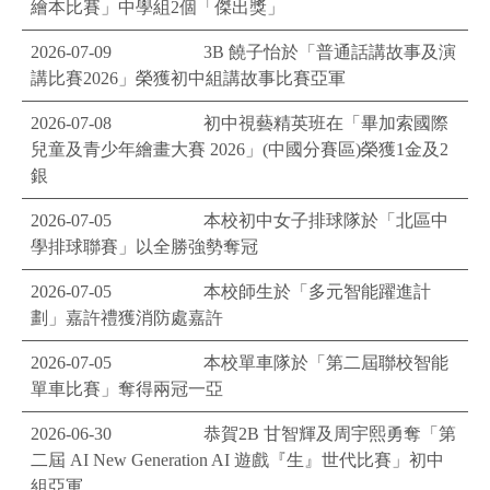
繪本比賽」中學組2個「傑出獎」
2026-07-09
3B 饒子怡於「普通話講故事及演
講比賽2026」榮獲初中組講故事比賽亞軍
2026-07-08
初中視藝精英班在「畢加索國際
兒童及青少年繪畫大賽 2026」(中國分賽區)榮獲1金及2
銀
2026-07-05
本校初中女子排球隊於「北區中
學排球聯賽」以全勝強勢奪冠
2026-07-05
本校師生於「多元智能躍進計
劃」嘉許禮獲消防處嘉許
2026-07-05
本校單車隊於「第二屆聯校智能
單車比賽」奪得兩冠一亞
2026-06-30
恭賀2B 甘智輝及周宇熙勇奪「第
二屆 AI New Generation AI 遊戲『生』世代比賽」初中
組亞軍