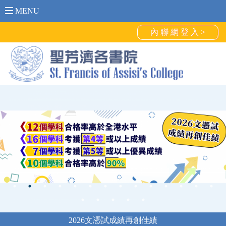
MENU
內 聯 網 登 入 >
2026文憑試成績再創佳績