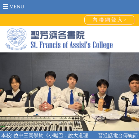
MENU
內 聯 網 登 入 >
本校5位中三同學於《小嘴巴．說大道理——普通話電台傳統節