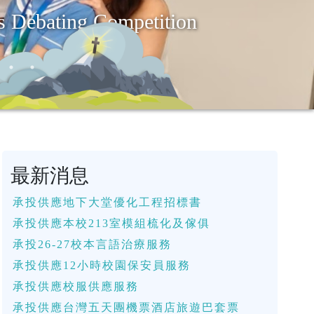
 Debating Competition
最新消息
承投供應地下大堂優化工程招標書
承投供應本校213室模組梳化及傢俱
承投26-27校本言語治療服務
承投供應12小時校園保安員服務
承投供應校服供應服務
承投供應台灣五天團機票酒店旅遊巴套票