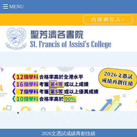
MENU
內 聯 網 登 入 >
2026文憑試成績再創佳績