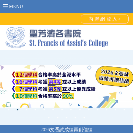
MENU
內 聯 網 登 入 >
2026文憑試成績再創佳績