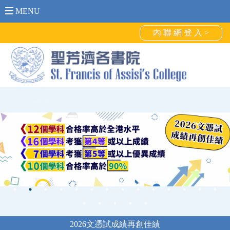
MENU
內 聯 網 登 入 >
2026文憑試成績再創佳績