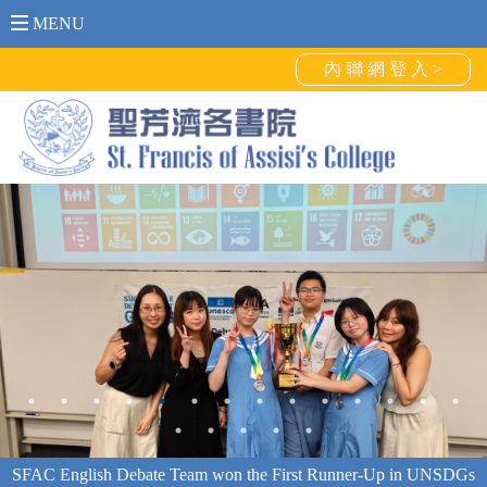
MENU
內 聯 網 登 入 >
SFAC English Debate Team won the First Runner-Up in UNSDGs