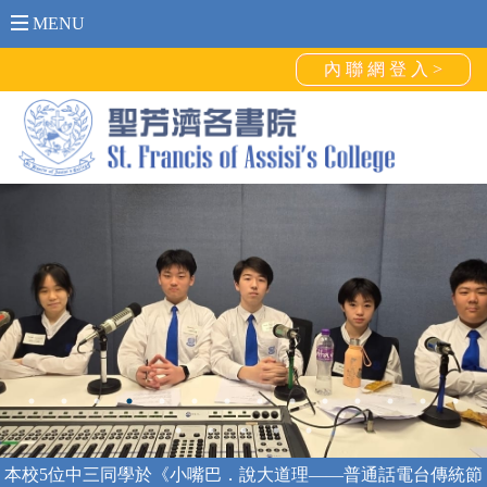
MENU
內 聯 網 登 入 >
本校5位中三同學於《小嘴巴．說大道理——普通話電台傳統節