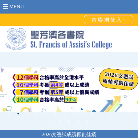
MENU
內 聯 網 登 入 >
2026文憑試成績再創佳績