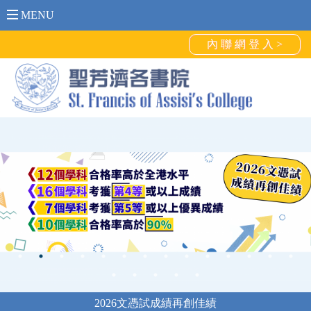
MENU
內 聯 網 登 入 >
2026文憑試成績再創佳績