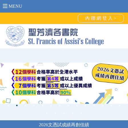
MENU
內 聯 網 登 入 >
2026文憑試成績再創佳績