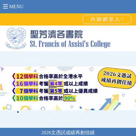
MENU
內 聯 網 登 入 >
2026文憑試成績再創佳績