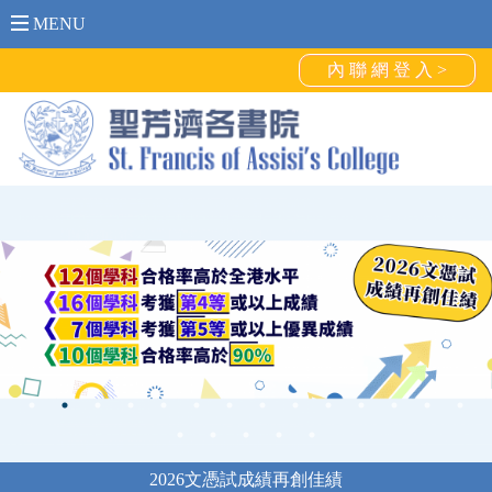
MENU
內 聯 網 登 入 >
2026文憑試成績再創佳績